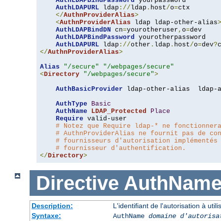
AuthLDAPBindPassword
 yourpassword

AuthLDAPURL
 ldap
://
ldap
.
host
/
o
=
ctx

</
AuthnProviderAlias
>
<
AuthnProviderAlias
 ldap ldap-other-alias
AuthLDAPBindDN
 cn
=
yourotheruser
,
o
=
dev

AuthLDAPBindPassword
 yourotherpassword

AuthLDAPURL
 ldap
://
other
.
ldap
.
host
/
o
=
dev
?
</
AuthnProviderAlias
>
Alias
"/secure"
"/webpages/secure"
<
Directory
"/webpages/secure"
>
AuthBasicProvider
 ldap-other-alias  ldap-a
AuthType
Basic
AuthName
LDAP_Protected
Place
Require
 valid-user

# Notez que Require ldap-* ne fonctionner
# AuthnProviderAlias ne fournit pas de co
# fournisseurs d'autorisation implémentés
# fournisseur d'authentification.
</
Directory
>
Directive
AuthNam
Description:
L'identifiant de l'autorisation à uti
Syntaxe:
AuthName
domaine d'autorisa