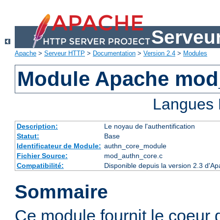
Serveu
Apache
>
Serveur HTTP
>
Documentation
>
Version 2.4
>
Modules
Module Apache mod
Langues 
Description:
Le noyau de l'authentification
Statut:
Base
Identificateur de Module:
authn_core_module
Fichier Source:
mod_authn_core.c
Compatibilité:
Disponible depuis la version 2.3 d'A
Sommaire
Ce module fournit le coeur 