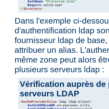
AuthName
"Protected Area"
Require
</
Directory
>
Dans l'exemple ci-dessou
d'authentification ldap son
fournisseur ldap de base, 
attribuer un alias. L'authe
même zone peut alors être
plusieurs serveurs ldap :
Vérification auprès de
serveurs LDAP
<
AuthnProviderAlias
 ldap ldap-alias1
>
AuthLDAPBindDN
 cn
=
youruser
,
o
=
ctx
