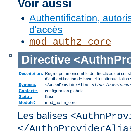
Voir aussi
Authentification, autori
d'accès
mod_authz_core
Directive
<AuthnPro
Description:
Regroupe un ensemble de directives qui consti
d'authentification de base et lui attribue l'alias 
Syntaxe:
<AuthnProviderAlias
alias-fournisseu
Contexte:
configuration globale
Statut:
Base
Module:
mod_authn_core
Les balises
<AuthnProv
</AuthnProviderAlia