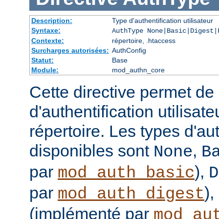
Description:
Type d'authentification utilisateur
Syntaxe:
AuthType None|Basic|Digest|
Contexte:
répertoire, .htaccess
Surcharges autorisées:
AuthConfig
Statut:
Base
Module:
mod_authn_core
Cette directive permet de d
d'authentification utilisat
répertoire. Les types d'aut
disponibles sont
,
None
B
par
),
mod_auth_basic
D
par
),
mod_auth_digest
(implémenté par
mod_au