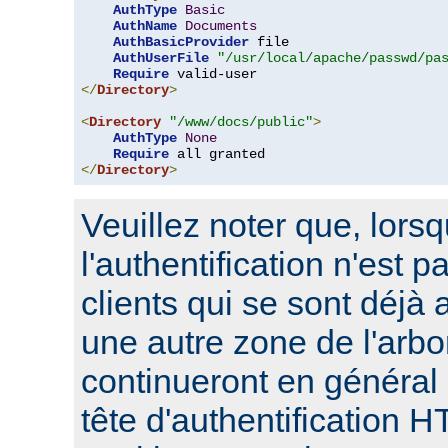
AuthType
Basic
AuthName
Documents
AuthBasicProvider
 file

AuthUserFile
"/usr/local/apache/passwd/pa
Require
</
Directory
>
<
Directory
"/www/docs/public"
>
AuthType
None
Require
</
Directory
>
Veuillez noter que, lors
l'authentification n'est p
clients qui se sont déjà 
une autre zone de l'arbo
continueront en général
tête d'authentification 