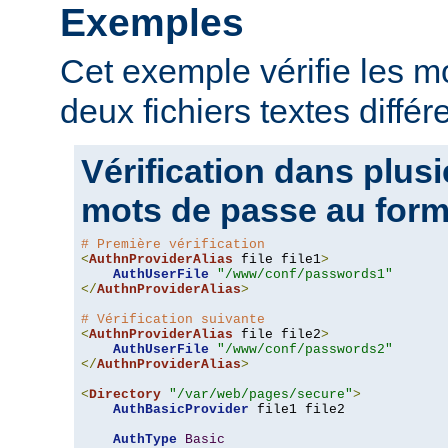
Exemples
Cet exemple vérifie les 
deux fichiers textes différ
Vérification dans plusi
mots de passe au form
# Première vérification
<
AuthnProviderAlias
 file file1
>
AuthUserFile
"/www/conf/passwords1"
</
AuthnProviderAlias
>
# Vérification suivante
<
AuthnProviderAlias
 file file2
>
AuthUserFile
"/www/conf/passwords2"
</
AuthnProviderAlias
>
<
Directory
"/var/web/pages/secure"
>
AuthBasicProvider
 file1 file2

AuthType
Basic