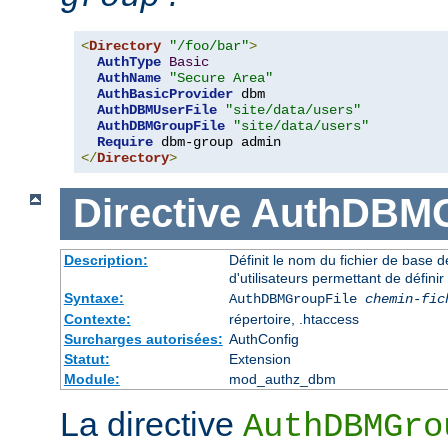
<
Directory
"/foo/bar"
>
AuthType
Basic
AuthName
"Secure Area"
AuthBasicProvider
 dbm 

AuthDBMUserFile
"site/data/users"
AuthDBMGroupFile
"site/data/users"
Require
</
Directory
>
Directive
AuthDBMG
Description:
Définit le nom du fichier de base 
d'utilisateurs permettant de définir
Syntaxe:
AuthDBMGroupFile
chemin-fic
Contexte:
répertoire, .htaccess
Surcharges autorisées:
AuthConfig
Statut:
Extension
Module:
mod_authz_dbm
La directive
AuthDBMGro