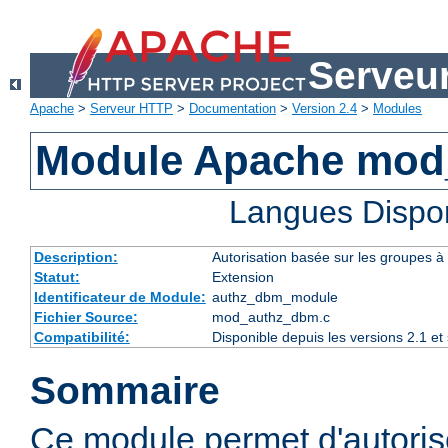
Serveu
Apache
>
Serveur HTTP
>
Documentation
>
Version 2.4
>
Modules
Module Apache mod
Langues Dispo
Description:
Autorisation basée sur les groupes à 
Statut:
Extension
Identificateur de Module:
authz_dbm_module
Fichier Source:
mod_authz_dbm.c
Compatibilité:
Disponible depuis les versions 2.1 e
Sommaire
Ce module permet d'autorise