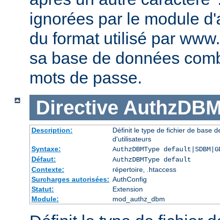
ignorées par le module d'au
du format utilisé par www
sa base de données comb
mots de passe.
Directive
AuthzDBM
Description:
Définit le type de fichier de base
d'utilisateurs
Syntaxe:
AuthzDBMType default|SDBM|G
Défaut:
AuthzDBMType default
Contexte:
répertoire, .htaccess
Surcharges autorisées:
AuthConfig
Statut:
Extension
Module:
mod_authz_dbm