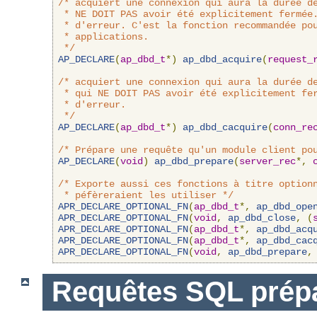
/* acquiert une connexion qui aura la durée de
 * NE DOIT PAS avoir été explicitement fermée.
 * d'erreur. C'est la fonction recommandée pou
 * applications.

 */
AP_DECLARE
(
ap_dbd_t
*)
ap_dbd_acquire
(
request_
/* acquiert une connexion qui aura la durée de
 * qui NE DOIT PAS avoir été explicitement fer
 * d'erreur.

 */
AP_DECLARE
(
ap_dbd_t
*)
ap_dbd_cacquire
(
conn_re
/* Prépare une requête qu'un module client po
AP_DECLARE
(
void
)
ap_dbd_prepare
(
server_rec
*,
/* Exporte aussi ces fonctions à titre optionn
 * péfèreraient les utiliser */
APR_DECLARE_OPTIONAL_FN
(
ap_dbd_t
*,
ap_dbd_ope
APR_DECLARE_OPTIONAL_FN
(
void
,
ap_dbd_close
,
(
APR_DECLARE_OPTIONAL_FN
(
ap_dbd_t
*,
ap_dbd_acq
APR_DECLARE_OPTIONAL_FN
(
ap_dbd_t
*,
ap_dbd_cac
APR_DECLARE_OPTIONAL_FN
(
void
,
ap_dbd_prepare
,
Requêtes SQL prép