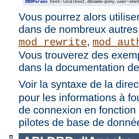
DBDParams
 host
=
localhost
,
dbname
=
pony
,
user
=
she
Vous pourrez alors utilise
dans de nombreux autre
,
mod_rewrite
mod_aut
Vous trouverez des exempl
dans la documentation de
Voir la syntaxe de la dire
pour les informations à fo
de connexion en fonction 
pilotes de base de donné