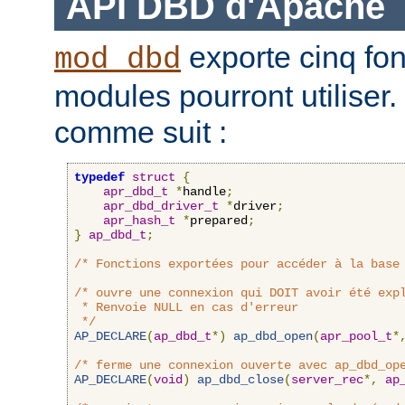
API DBD d'Apache
exporte cinq fon
mod_dbd
modules pourront utiliser.
comme suit :
typedef
struct
{
apr_dbd_t
*
handle
;
apr_dbd_driver_t
*
driver
;
apr_hash_t
*
prepared
;
}
ap_dbd_t
;
/* Fonctions exportées pour accéder à la base
/* ouvre une connexion qui DOIT avoir été expl
 * Renvoie NULL en cas d'erreur

 */
AP_DECLARE
(
ap_dbd_t
*)
ap_dbd_open
(
apr_pool_t
*
/* ferme une connexion ouverte avec ap_dbd_op
AP_DECLARE
(
void
)
ap_dbd_close
(
server_rec
*,
ap