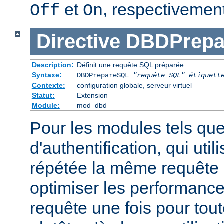
et
, respectivement
Off
On
Directive
DBDPrepa
Description:
Définit une requête SQL préparée
Syntaxe:
DBDPrepareSQL
"requête SQL"
étiquett
Contexte:
configuration globale, serveur virtuel
Statut:
Extension
Module:
mod_dbd
Pour les modules tels qu
d'authentification, qui uti
répétée la même requête
optimiser les performance
requête une fois pour tou