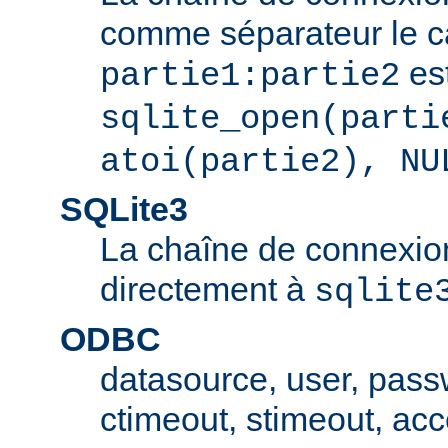
comme séparateur le car
est
partie1:partie2
sqlite_open(parti
atoi(partie2), NU
SQLite3
La chaîne de connexio
directement à
sqlite
ODBC
datasource, user, pass
ctimeout, stimeout, ac