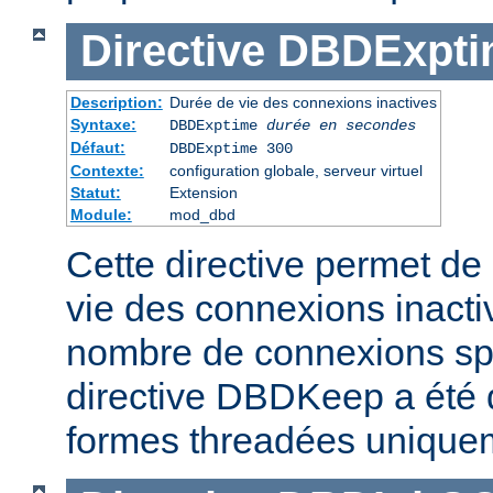
Directive
DBDExpti
Description:
Durée de vie des connexions inactives
Syntaxe:
DBDExptime
durée en secondes
Défaut:
DBDExptime 300
Contexte:
configuration globale, serveur virtuel
Statut:
Extension
Module:
mod_dbd
Cette directive permet de 
vie des connexions inacti
nombre de connexions spé
directive DBDKeep a été 
formes threadées unique