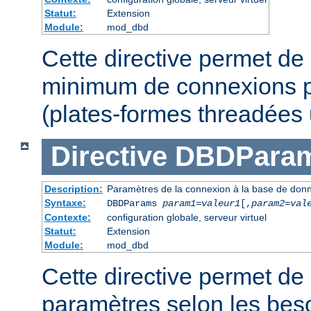
Statut:
Extension
Module:
mod_dbd
Cette directive permet de 
minimum de connexions p
(plates-formes threadées
Directive
DBDPara
Description:
Paramètres de la connexion à la base de don
Syntaxe:
DBDParams
param1
=
valeur1
[,
param2
=
val
Contexte:
configuration globale, serveur virtuel
Statut:
Extension
Module:
mod_dbd
Cette directive permet de 
paramètres selon les beso