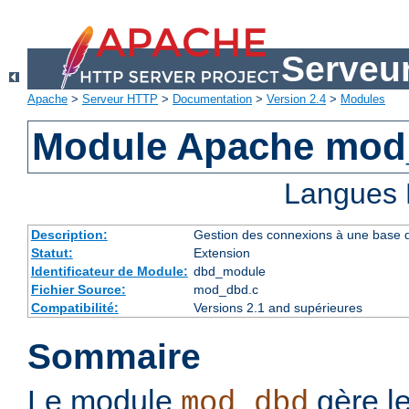
Serveu
Apache
>
Serveur HTTP
>
Documentation
>
Version 2.4
>
Modules
Module Apache mo
Langues 
Description:
Gestion des connexions à une base
Statut:
Extension
Identificateur de Module:
dbd_module
Fichier Source:
mod_dbd.c
Compatibilité:
Versions 2.1 and supérieures
Sommaire
Le module
gère l
mod_dbd