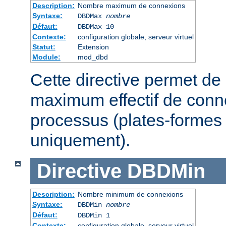
Description:
Nombre maximum de connexions
Syntaxe:
DBDMax
nombre
Défaut:
DBDMax 10
Contexte:
configuration globale, serveur virtuel
Statut:
Extension
Module:
mod_dbd
Cette directive permet de 
maximum effectif de conn
processus (plates-formes
uniquement).
Directive
DBDMin
Description:
Nombre minimum de connexions
Syntaxe:
DBDMin
nombre
Défaut:
DBDMin 1
Contexte:
configuration globale, serveur virtuel