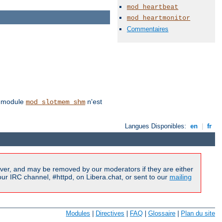
mod_heartbeat
mod_heartmonitor
Commentaires
le module
n'est
mod_slotmem_shm
Langues Disponibles:
en
|
fr
ver, and may be removed by our moderators if they are either
r IRC channel, #httpd, on Libera.chat, or sent to our
mailing
Modules
|
Directives
|
FAQ
|
Glossaire
|
Plan du site