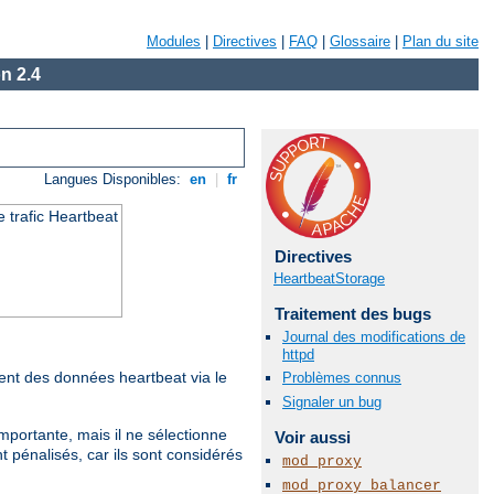
Modules
|
Directives
|
FAQ
|
Glossaire
|
Plan du site
n 2.4
Langues Disponibles:
en
|
fr
 trafic Heartbeat
Directives
HeartbeatStorage
Traitement des bugs
Journal des modifications de
httpd
sent des données heartbeat via le
Problèmes connus
Signaler un bug
mportante, mais il ne sélectionne
Voir aussi
t pénalisés, car ils sont considérés
mod_proxy
mod_proxy_balancer