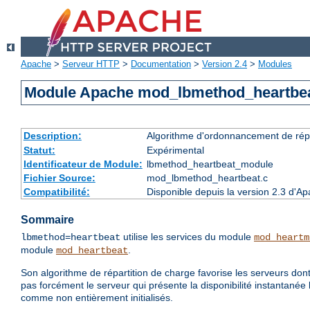
Apache
>
Serveur HTTP
>
Documentation
>
Version 2.4
>
Modules
Module Apache mod_lbmethod_heartbe
Description:
Algorithme d'ordonnancement de répa
Statut:
Expérimental
Identificateur de Module:
lbmethod_heartbeat_module
Fichier Source:
mod_lbmethod_heartbeat.c
Compatibilité:
Disponible depuis la version 2.3 d'A
Sommaire
utilise les services du module
lbmethod=heartbeat
mod_heartm
module
.
mod_heartbeat
Son algorithme de répartition de charge favorise les serveurs dont
pas forcément le serveur qui présente la disponibilité instantanée 
comme non entièrement initialisés.