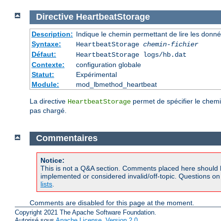
Directive
HeartbeatStorage
Description:
Indique le chemin permettant de lire les donn
Syntaxe:
HeartbeatStorage
chemin-fichier
Défaut:
HeartbeatStorage logs/hb.dat
Contexte:
configuration globale
Statut:
Expérimental
Module:
mod_lbmethod_heartbeat
La directive
permet de spécifier le chemi
HeartbeatStorage
pas chargé.
Commentaires
Notice:
This is not a Q&A section. Comments placed here should 
implemented or considered invalid/off-topic. Questions o
lists
.
Comments are disabled for this page at the moment.
Copyright 2021 The Apache Software Foundation.
Autorisé sous
Apache License, Version 2.0
.