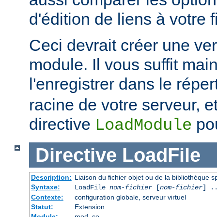
d'édition de liens à votre f
Ceci devrait créer une ve
module. Il vous suffit mai
l'enregistrer dans le réper
racine de votre serveur, et 
directive
pou
LoadModule
Directive
LoadFile
Description:
Liaison du fichier objet ou de la bibliothèque sp
Syntaxe:
LoadFile
nom-fichier
[
nom-fichier
] .
Contexte:
configuration globale, serveur virtuel
Statut:
Extension
Module:
mod_so