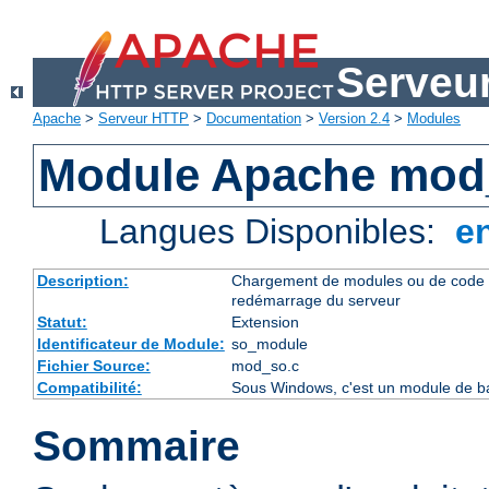
Serveu
Apache
>
Serveur HTTP
>
Documentation
>
Version 2.4
>
Modules
Module Apache mod
Langues Disponibles:
e
Description:
Chargement de modules ou de code 
redémarrage du serveur
Statut:
Extension
Identificateur de Module:
so_module
Fichier Source:
mod_so.c
Compatibilité:
Sous Windows, c'est un module de ba
Sommaire