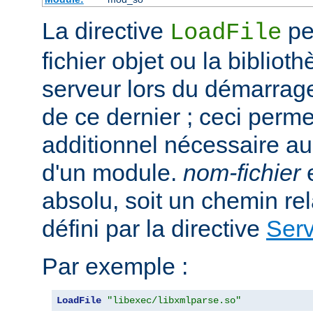
La directive
per
LoadFile
fichier objet ou la bibliot
serveur lors du démarrag
de ce dernier ; ceci perme
additionnel nécessaire a
d'un module.
nom-fichier
e
absolu, soit un chemin rela
défini par la directive
Ser
Par exemple :
LoadFile
"libexec/libxmlparse.so"