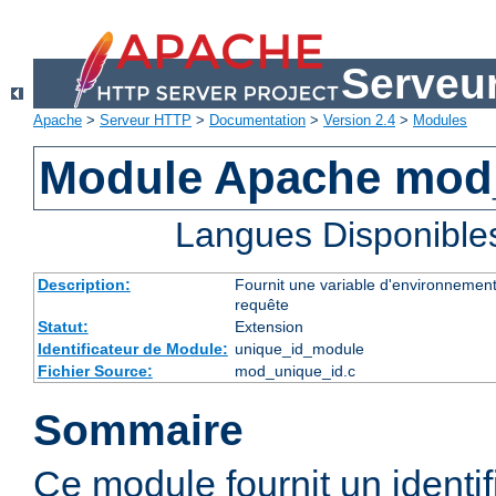
Serveu
Apache
>
Serveur HTTP
>
Documentation
>
Version 2.4
>
Modules
Module Apache mod
Langues Disponible
Description:
Fournit une variable d'environnement
requête
Statut:
Extension
Identificateur de Module:
unique_id_module
Fichier Source:
mod_unique_id.c
Sommaire
Ce module fournit un identifi