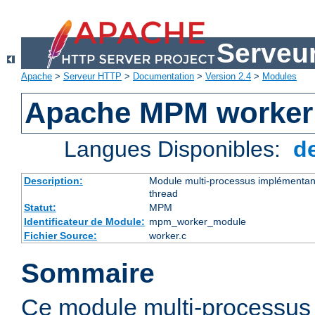
Serveu
Apache
>
Serveur HTTP
>
Documentation
>
Version 2.4
>
Modules
Apache MPM worker
Langues Disponibles:
d
Description:
Module multi-processus implémentant
thread
Statut:
MPM
Identificateur de Module:
mpm_worker_module
Fichier Source:
worker.c
Sommaire
Ce module multi-processu