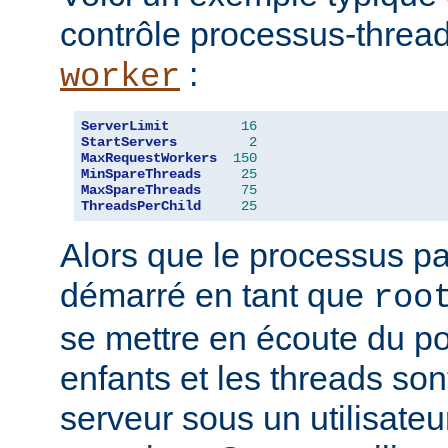
contrôle processus-threa
:
worker
ServerLimit
16
StartServers
2
MaxRequestWorkers
150
MinSpareThreads
25
MaxSpareThreads
75
ThreadsPerChild
25
Alors que le processus pa
démarré en tant que
roo
se mettre en écoute du po
enfants et les threads son
serveur sous un utilisateu