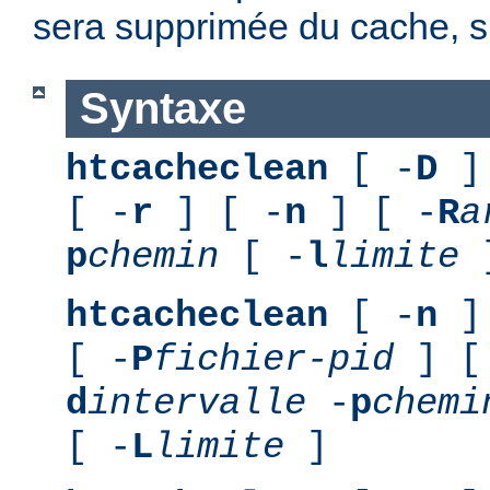
sera supprimée du cache, si
Syntaxe
htcacheclean
[ -
D
] 
[ -
r
] [ -
n
] [ -
R
a
p
chemin
[ -
l
limite
]
htcacheclean
[ -
n
] 
[ -
P
fichier-pid
] [
d
intervalle
-
p
chemi
[ -
L
limite
]