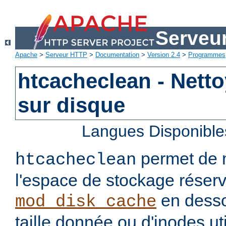
Serveu
Apache
>
Serveur HTTP
>
Documentation
>
Version 2.4
>
Programmes
htcacheclean - Nett
sur disque
Langues Disponible
permet de ma
htcacheclean
l'espace de stockage réser
en desso
mod_disk_cache
taille donnée ou d'inodes util