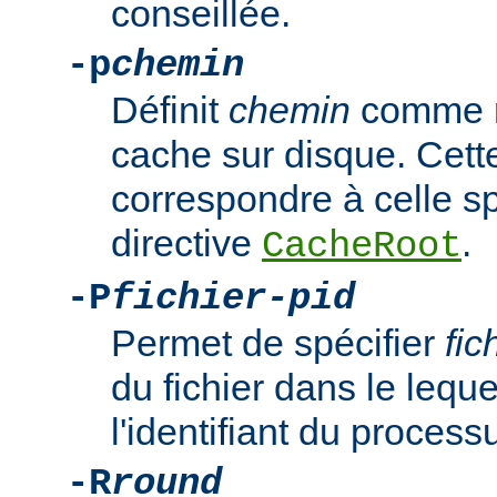
conseillée.
-p
chemin
Définit
chemin
comme ré
cache sur disque. Cette
correspondre à celle sp
directive
.
CacheRoot
-P
fichier-pid
Permet de spécifier
fic
du fichier dans le leque
l'identifiant du proce
-R
round