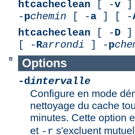
htcacheclean
[ -
v
] 
-
p
chemin
[ -
a
] [ -
htcacheclean
[ -
D
] 
[ -
R
arrondi
] -
p
che
Options
-d
intervalle
Configure en mode démo
nettoyage du cache to
minutes. Cette option e
et
s'excluent mutuel
-r