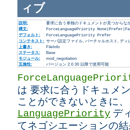
ィブ
説明:
要求に合う単独のドキュメントが見つからな
構文:
ForceLanguagePriority None|Prefer|Fa
デフォルト:
ForceLanguagePriority Prefer
コンテキスト:
サーバ設定ファイル, バーチャルホスト, ディレクトリ
上書き:
FileInfo
ステータス:
Base
モジュール:
mod_negotiation
互換性:
バージョン 2.0.30 以降で使用可能
ForceLanguagePriori
は 要求に合うドキュメ
ことができないときに、
デ
LanguagePriority
てネゴシエーションの結