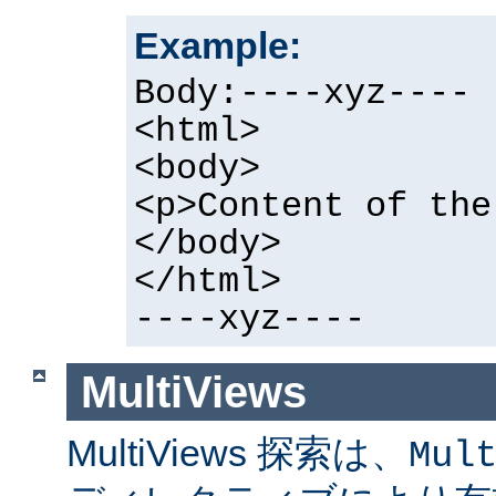
Example:
Body:----xyz----
<html>
<body>
<p>Content of the
</body>
</html>
----xyz----
MultiViews
MultiViews 探索は、
Mul