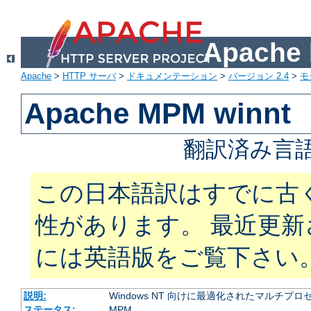
Apach
Apache
>
HTTP サーバ
>
ドキュメンテーション
>
バージョン 2.4
>
モ
Apache MPM winnt
翻訳済み言語
この日本語訳はすでに古
性があります。 最近更
には英語版をご覧下さい
説明:
Windows NT 向けに最適化されたマルチプ
ステータス:
MPM