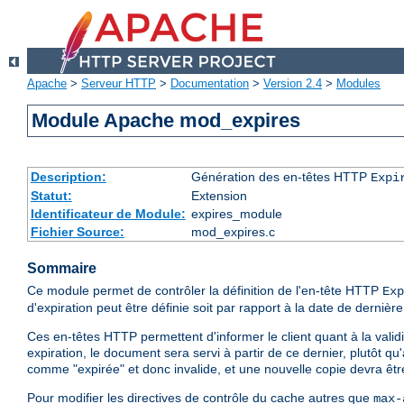
Apache
>
Serveur HTTP
>
Documentation
>
Version 2.4
>
Modules
Module Apache mod_expires
Description:
Génération des en-têtes HTTP
Expi
Statut:
Extension
Identificateur de Module:
expires_module
Fichier Source:
mod_expires.c
Sommaire
Ce module permet de contrôler la définition de l'en-tête HTTP
Exp
d'expiration peut être définie soit par rapport à la date de dernière
Ces en-têtes HTTP permettent d'informer le client quant à la validit
expiration, le document sera servi à partir de ce dernier, plutôt 
comme "expirée" et donc invalide, et une nouvelle copie devra êt
Pour modifier les directives de contrôle du cache autres que
max-