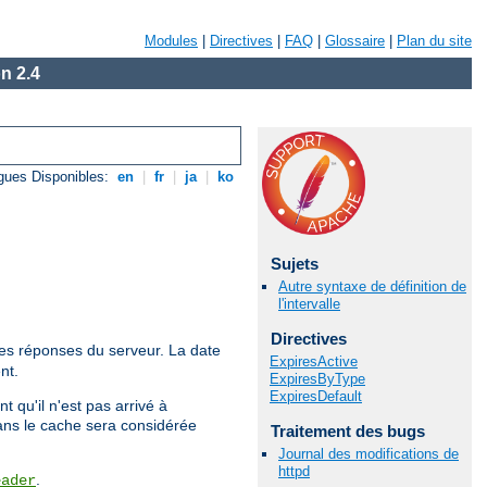
Modules
|
Directives
|
FAQ
|
Glossaire
|
Plan du site
n 2.4
gues Disponibles:
en
|
fr
|
ja
|
ko
Sujets
Autre syntaxe de définition de
l'intervalle
Directives
es réponses du serveur. La date
ExpiresActive
nt.
ExpiresByType
ExpiresDefault
t qu'il n'est pas arrivé à
dans le cache sera considérée
Traitement des bugs
Journal des modifications de
httpd
.
eader