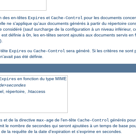
on des en-têtes
et
pour les documents concerné
Expires
Cache-Control
elle ne s'applique qu'aux documents générés à partir du répertoire consi
onsidéré (sauf surcharge de la configuration à un niveau inférieur, 
e est définie à
, les en-têtes seront ajoutés aux documents servis en fo
On
).
-tête
ou
sera généré. Si les critères ne sont
Expires
Cache-Control
n'avait pas été définie.
en fonction du type MIME
Expires
de>secondes
el, répertoire, .htaccess
et de la directive
de l'en-tête
générés pour
s
max-age
Cache-Control
nit le nombre de secondes qui seront ajoutées à un temps de base pour 
 de la requête de la date d'expiration et s'exprime en secondes.