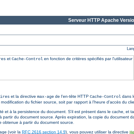
Serveur HTTP Apache Versio
Lan
et
en fonction de critères spécifiés par l'utilisateur
res
Cache-Control
et la directive
de l'en-tête HTTP
dans l
ires
max-age
Cache-Control
 modification du fichier source, soit par rapport à l'heure d'accès du clie
é et à la persistence du document. S'il est présent dans le cache, et tan
qu'à partir du document source. Après expiration, la copie du document 
re obtenue à partir du document source.
(voir la
RFC 2616 section 14.9
), vous pouvez utiliser la directive
age
H