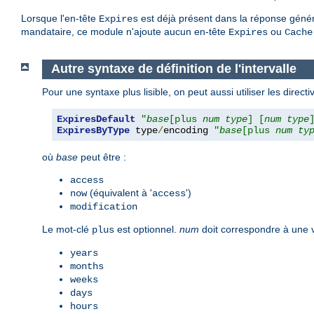
Lorsque l'en-tête
est déjà présent dans la réponse généré
Expires
mandataire, ce module n'ajoute aucun en-tête
ou
Expires
Cache
Autre syntaxe de définition de l'intervalle
Pour une syntaxe plus lisible, on peut aussi utiliser les direct
ExpiresDefault
"
base
[plus 
num
type
] [
num
type
ExpiresByType
 type
/
encoding 
"
base
[plus 
num
ty
où
base
peut être :
access
(équivalent à '
')
now
access
modification
Le mot-clé
est optionnel.
num
doit correspondre à une 
plus
years
months
weeks
days
hours