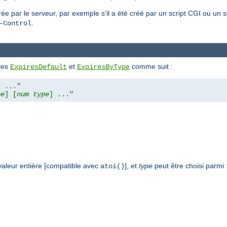
e par le serveur, par exemple s'il a été créé par un script CGI ou un s
.
-Control
ives
et
comme suit :
ExpiresDefault
ExpiresByType
] ..."
pe
] [
num
type
] ..."
valeur entière [compatible avec
], et
type
peut être choisi parmi 
atoi()