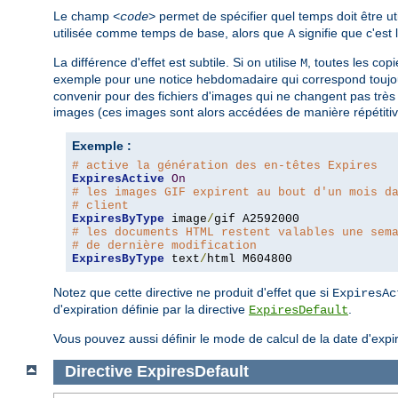
Le champ
permet de spécifier quel temps doit être 
<code>
utilisée comme temps de base, alors que
signifie que c'est
A
La différence d'effet est subtile. Si on utilise
, toutes les co
M
exemple pour une notice hebdomadaire qui correspond toujou
convenir pour des fichiers d'images qui ne changent pas très
images (ces images sont alors accédées de manière répétitiv
Exemple :
# active la génération des en-têtes Expires
ExpiresActive
On
# les images GIF expirent au bout d'un mois d
# client
ExpiresByType
 image
/
# les documents HTML restent valables une sem
# de dernière modification
ExpiresByType
 text
/
html M604800
Notez que cette directive ne produit d'effet que si
ExpiresAc
d'expiration définie par la directive
.
ExpiresDefault
Vous pouvez aussi définir le mode de calcul de la date d'expir
Directive
ExpiresDefault