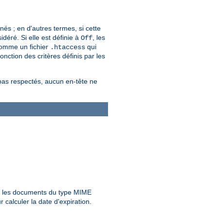
s ; en d'autres termes, si cette
déré. Si elle est définie à
, les
Off
comme un fichier
qui
.htaccess
nction des critères définis par les
 pas respectés, aucun en-tête ne
 les documents du type MIME
calculer la date d'expiration.