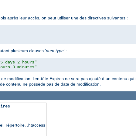
is après leur accès, on peut utiliser une des directives suivantes :
utant plusieurs clauses '
num
type
' :
15 days 2 hours"
hours 3 minutes"
e de modification, l'en-tête Expires ne sera pas ajouté à un contenu qui
pe de contenu ne possède pas de date de modification.
pires
el, répertoire, .htaccess