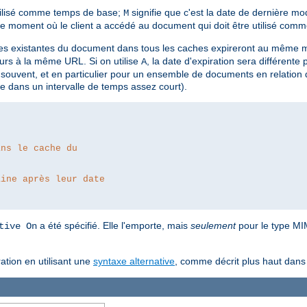
utilisé comme temps de base;
signifie que c'est la date de dernière modi
M
 le moment où le client a accédé au document qui doit être utilisé co
pies existantes du document dans tous les caches expireront au même 
rs à la même URL. Si on utilise
, la date d'expiration sera différente
A
 souvent, et en particulier pour un ensemble de documents en relation
e dans un intervalle de temps assez court).
ans le cache du
aine après leur date
a été spécifié. Elle l'emporte, mais
seulement
pour le type MIM
tive On
ation en utilisant une
syntaxe alternative
, comme décrit plus haut dan