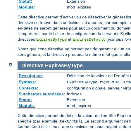
Statut:
Extension
Module:
mod_expires
Cette directive permet d'activer ou de désactiver la générati
directive se trouve dans un fichier
, par exemple, 
.htaccess
en-têtes ne seront générés pour aucun document du domaine c
l'emporterait sur le fichier de configuration du serveur). Si ell
directives
et
(
voir plus loin
ExpiresByType
ExpiresDefault
Notez que cette directive ne permet pas de garantir qu'un en
sera généré, et la directive produira le même effet que si elle 
Directive
ExpiresByType
Description:
Définition de la valeur de l'en-tête
Syntaxe:
ExpiresByType
type MIME
<co
Contexte:
configuration globale, serveur virtu
Surcharges autorisées:
Indexes
Statut:
Extension
Module:
mod_expires
Cette directive permet de définir la valeur de l'en-tête
Expire
spécifié (par exemple,
). Le second argument défi
text/html
se calcule en soustrayant la date
Cache-Control: max-age