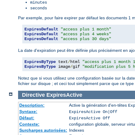
minutes
seconds
Par exemple, pour faire expirer par défaut les documents 1 mo
ExpiresDefault
"access plus 1 month"
ExpiresDefault
"access plus 4 weeks"
ExpiresDefault
"access plus 30 days"
La date d'expiration peut être définie plus précisément en ajo
ExpiresByType
 text
/
html 
"access plus 1 month 
ExpiresByType
 image
/
gif 
"modification plus 5 
Notez que si vous utilisez une configuration basée sur la dat
fichier sur disque ; et ceci tout simplement parce que ce ty
Directive
ExpiresActive
Description:
Active la génération d'en-têtes
Ex
Syntaxe:
ExpiresActive On|Off
Défaut:
ExpiresActive Off
Contexte:
configuration globale, serveur virtu
Surcharges autorisées:
Indexes