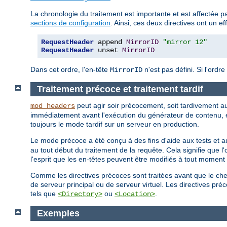
La chronologie du traitement est importante et est affectée par
sections de configuration
. Ainsi, ces deux directives ont un eff
RequestHeader
 append 
MirrorID
"mirror 12"
RequestHeader
 unset 
MirrorID
Dans cet ordre, l'en-tête
n'est pas défini. Si l'ordre
MirrorID
Traitement précoce et traitement tardif
peut agir soir précocement, soit tardivement a
mod_headers
immédiatement avant l'exécution du générateur de contenu, e
toujours le mode tardif sur un serveur en production.
Le mode précoce a été conçu à des fins d'aide aux tests et au
au tout début du traitement de la requête. Cela signifie que l'o
l'esprit que les en-têtes peuvent être modifiés à tout momen
Comme les directives précoces sont traitées avant que le che
de serveur principal ou de serveur virtuel. Les directives p
tels que
ou
.
<Directory>
<Location>
Exemples