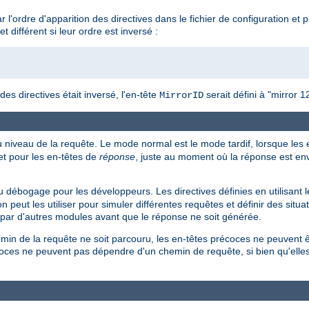
 l'ordre d'apparition des directives dans le fichier de configuration et
et différent si leur ordre est inversé :
 des directives était inversé, l'en-tête
serait défini à "mirror 1
MirrorID
u niveau de la requête. Le mode normal est le mode tardif, lorsque les
t pour les en-têtes de
réponse
, juste au moment où la réponse est env
 débogage pour les développeurs. Les directives définies en utilisant 
n peut les utiliser pour simuler différentes requêtes et définir des situa
t par d'autres modules avant que le réponse ne soit générée.
min de la requête ne soit parcouru, les en-têtes précoces ne peuvent ê
récoces ne peuvent pas dépendre d'un chemin de requête, si bien qu'ell