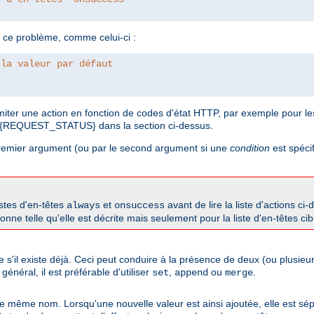
 ce problème, comme celui-ci :
 la valeur par défaut
imiter une action en fonction de codes d'état HTTP, par exemple pour 
 %{REQUEST_STATUS} dans la section ci-dessus.
 premier argument (ou par le second argument si une
condition
est spécif
istes d'en-têtes
et
avant de lire la liste d'actions ci
always
onsuccess
onne telle qu'elle est décrite mais seulement pour la liste d'en-têtes cib
me s'il existe déjà. Ceci peut conduire à la présence de deux (ou plusi
néral, il est préférable d'utiliser
,
ou
.
set
append
merge
 de même nom. Lorsqu'une nouvelle valeur est ainsi ajoutée, elle est sép