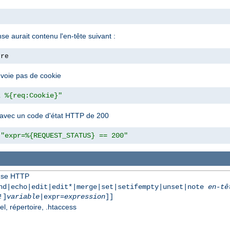
nse aurait contenu l'en-tête suivant :
ore
envoie pas de cookie
z %{req:Cookie}"
 avec un code d'état HTTP de 200
"expr=%{REQUEST_STATUS} == 200"
onse HTTP
nd|echo|edit|edit*|merge|set|setifempty|unset|note
en-tê
!]
variable
|expr=
expression
]]
el, répertoire, .htaccess