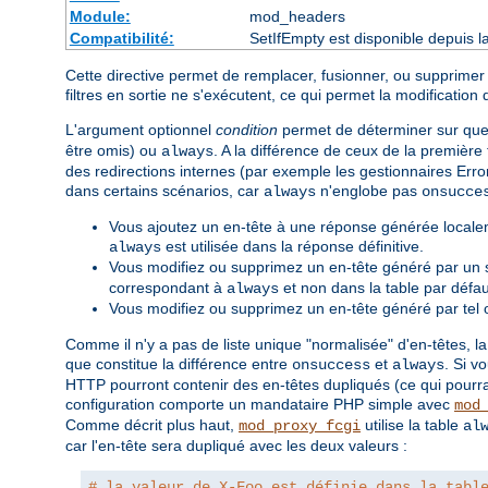
Module:
mod_headers
Compatibilité:
SetIfEmpty est disponible depuis l
Cette directive permet de remplacer, fusionner, ou supprimer
filtres en sortie ne s'exécutent, ce qui permet la modification 
L'argument optionnel
condition
permet de déterminer sur quell
être omis) ou
. A la différence de ceux de la première
always
des redirections internes (par exemple les gestionnaires Erro
dans certains scénarios, car
n'englobe pas
always
onsucce
Vous ajoutez un en-tête à une réponse générée localem
est utilisée dans la réponse définitive.
always
Vous modifiez ou supprimez un en-tête généré par un 
correspondant à
et non dans la table par défau
always
Vous modifiez ou supprimez un en-tête généré par tel o
Comme il n'y a pas de liste unique "normalisée" d'en-têtes, la
que constitue la différence entre
et
. Si v
onsuccess
always
HTTP pourront contenir des en-têtes dupliqués (ce qui pourr
configuration comporte un mandataire PHP simple avec
mod
Comme décrit plus haut,
utilise la table
mod_proxy_fcgi
al
car l'en-tête sera dupliqué avec les deux valeurs :
# la valeur de X-Foo est définie dans la tabl