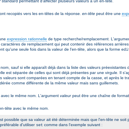
 standard permettant d'affecter plusieurs valeurs à un en-tête.
ont recopiés vers les en-têtes de la réponse.
en-tête
peut être une
exp
'une
expression rationnelle
de type recherche/remplacement. L'argume
caractères de remplacement qui peut contenir des références arrières 
 qu'une seule fois dans la valeur de l'en-tête, alors que la forme
edi
nom, sauf si elle apparaît déjà dans la liste des valeurs préexistantes 
 elle est séparée de celles qui sont déjà présentes par une virgule. Il 
es valeurs sont comparées en tenant compte de la casse, et après le tra
idérée comme différente de la même valeur mais sans guillemets.
tant avec le même nom. L'argument
valeur
peut être une chaîne de forma
n en-tête avec le même nom.
 est possible que sa valeur ait été déterminée mais que l'en-tête ne soi
préférable d'utiliser
comme dans l'exemple suivant :
set