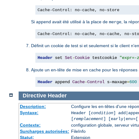
Cache-Control: no-cache, no-store
Si
avait été utilisé à la place de
, la répo
append
merge
Cache-Control: no-cache, no-cache, no-st
Définit un cookie de test si et seulement si le client n'
Header
 set 
Set
-
Cookie
 testcookie 
"expr=-
Ajoute un en-tête de mise en cache pour les réponses
Header
 append 
Cache
-
Control
 s-maxage
=
600
Directive
Header
Description:
Configure les en-têtes d'une rép
Syntaxe:
Header [
condition
] add|appe
[
remplacement
] [early|env=[
Contexte:
configuration globale, serveur virtu
Surcharges autorisées:
FileInfo
Statut:
Extension