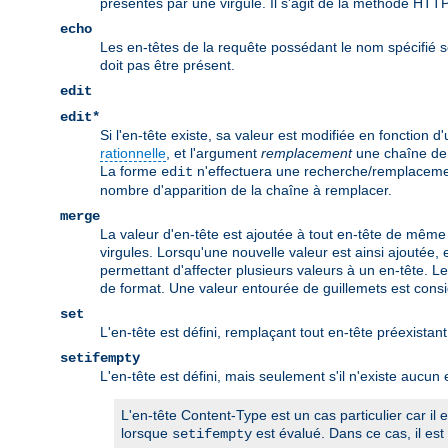
présentes par une virgule. Il s'agit de la méthode HTTP
echo
Les en-têtes de la requête possédant le nom spécifié s
doit pas être présent.
edit
edit*
Si l'en-tête existe, sa valeur est modifiée en fonction d
rationnelle
, et l'argument
remplacement
une chaîne de 
La forme
n'effectuera une recherche/remplacement
edit
nombre d'apparition de la chaîne à remplacer.
merge
La valeur d'en-tête est ajoutée à tout en-tête de même 
virgules. Lorsqu'une nouvelle valeur est ainsi ajoutée,
permettant d'affecter plusieurs valeurs à un en-tête. L
de format. Une valeur entourée de guillemets est cons
set
L'en-tête est défini, remplaçant tout en-tête préexis
setifempty
L'en-tête est défini, mais seulement s'il n'existe aucu
L'en-tête Content-Type est un cas particulier car il
lorsque
est évalué. Dans ce cas, il est 
setifempty