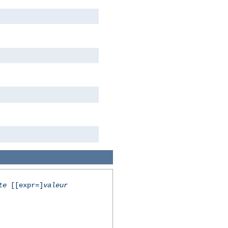
te
[[expr=]
valeur