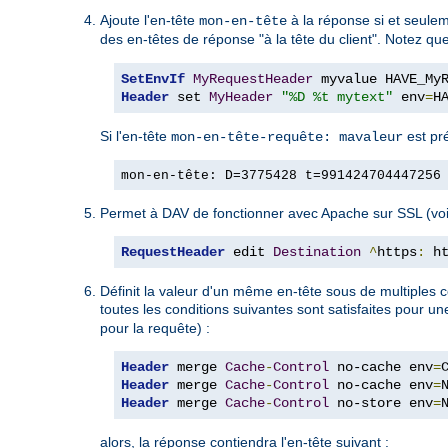
Ajoute l'en-tête
à la réponse si et seulem
mon-en-tête
des en-têtes de réponse "à la tête du client". Notez q
SetEnvIf
MyRequestHeader
Header
 set 
MyHeader
"%D %t mytext"
 env
=
H
Si l'en-tête
est pr
mon-en-tête-requête: mavaleur
mon-en-tête: D=3775428 t=991424704447256
Permet à DAV de fonctionner avec Apache sur SSL (voi
RequestHeader
 edit 
Destination
^
https
:
 h
Définit la valeur d'un même en-tête sous de multiples c
toutes les conditions suivantes sont satisfaites pour u
pour la requête) :
Header
 merge 
Cache
-
Control
 no-cache env
=
Header
 merge 
Cache
-
Control
 no-cache env
=
Header
 merge 
Cache
-
Control
 no-store env
=
alors, la réponse contiendra l'en-tête suivant :