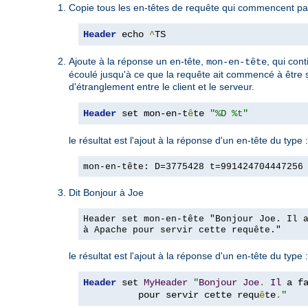
Copie tous les en-têtes de requête qui commencent par
Header
 echo 
^
TS
Ajoute à la réponse un en-tête,
, qui con
mon-en-tête
écoulé jusqu'à ce que la requête ait commencé à être ser
d'étranglement entre le client et le serveur.
Header
 set mon-en-t
ê
te 
"%D %t"
le résultat est l'ajout à la réponse d'un en-tête du type :
mon-en-tête: D=3775428 t=991424704447256
Dit Bonjour à Joe
Header set mon-en-tête "Bonjour Joe. Il 
à Apache pour servir cette requête."
le résultat est l'ajout à la réponse d'un en-tête du type :
Header
 set 
MyHeader
"
Bonjour
Joe
.
Il
 a f
          pour servir cette requ
ê
te
.
"