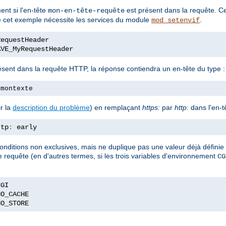
ent si l'en-tête
est présent dans la requête. Ce
mon-en-tête-requête
ue cet exemple nécessite les services du module
.
mod_setenvif
AVE_MyRequestHeader
ésent dans la requête HTTP, la réponse contiendra un en-tête du type :
 montexte
r la
description du problème
) en remplaçant
https:
par
http:
dans l'en-t
ttp
:
 early
onditions non exclusives, mais ne duplique pas une valeur déjà définie d
ne requête (en d'autres termes, si les trois variables d'environnement
CG
NO_STORE