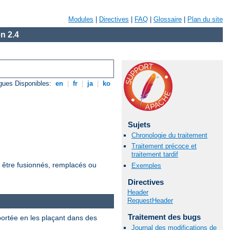
Modules
|
Directives
|
FAQ
|
Glossaire
|
Plan du site
n 2.4
gues Disponibles:
en
|
fr
|
ja
|
ko
Sujets
Chronologie du traitement
Traitement précoce et
traitement tardif
t être fusionnés, remplacés ou
Exemples
Directives
Header
RequestHeader
Traitement des bugs
 portée en les plaçant dans des
Journal des modifications de