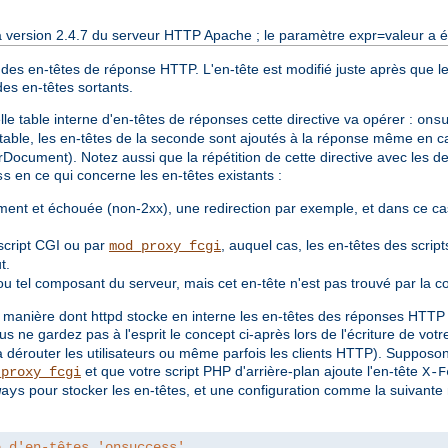
a version 2.4.7 du serveur HTTP Apache ; le paramètre expr=valeur a ét
 des en-têtes de réponse HTTP. L'en-tête est modifié juste après que le
des en-têtes sortants.
e table interne d'en-têtes de réponses cette directive va opérer :
ons
 table, les en-têtes de la seconde sont ajoutés à la réponse même en ca
rDocument). Notez aussi que la répétition de cette directive avec les de
en ce qui concerne les en-têtes existants :
ss
ent et échouée (non-2xx), une redirection par exemple, et dans ce cas
script CGI ou par
, auquel cas, les en-têtes des scrip
mod_proxy_fcgi
t.
u tel composant du serveur, mais cet en-tête n'est pas trouvé par la c
 manière dont httpd stocke en interne les en-têtes des réponses HTTP es
ous ne gardez pas à l'esprit le concept ci-après lors de l'écriture de vot
a dérouter les utilisateurs ou même parfois les clients HTTP). Suppos
et que votre script PHP d'arrière-plan ajoute l'en-tête
_proxy_fcgi
X-F
pour stocker les en-têtes, et une configuration comme la suivante 
ways
e d'en-têtes 'onsuccess'