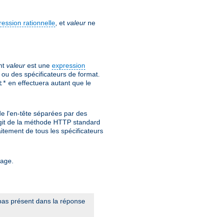
ression rationnelle
, et
valeur
ne
nt
valeur
est une
expression
ou des spécificateurs de format.
en effectuera autant que le
t*
de l'en-tête séparées par des
s'agit de la méthode HTTP standard
itement de tous les spécificateurs
tage.
t pas présent dans la réponse