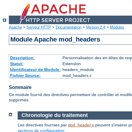
Apache
>
Serveur HTTP
>
Documentation
>
Version 2.4
>
Modules
Module Apache mod_headers
Description:
Personnalisation des en-têtes de re
Statut:
Extension
Identificateur de Module:
headers_module
Fichier Source:
mod_headers.c
Sommaire
Ce module fournit des directives permettant de contrôler et modif
supprimés.
Chronologie du traitement
Les directives fournies par
peuvent s'insérer pr
mod_headers
sections de configuration
.