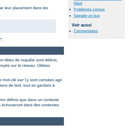
httpd
 par leur placement dans les
Problèmes connus
Signaler un bug
Voir aussi
Commentaires
2".
 en-têtes de
requête
sont définis,
oyée sur le réseau. Utilisez
le mot-clé
sont censées agir
early
tions de test, tout en gardant à
tre définis que dans un contexte
es échoueront dans des contextes