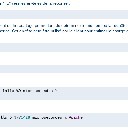
 "TS" vers les en-têtes de la réponse :
tient un horodatage permettant de déterminer le moment où la requête a
vie. Cet en-tête peut être utilisé par le client pour estimer la charge 
a fallu %D microsecondes \
allu D
=
3775428
 microsecondes 
à
Apache