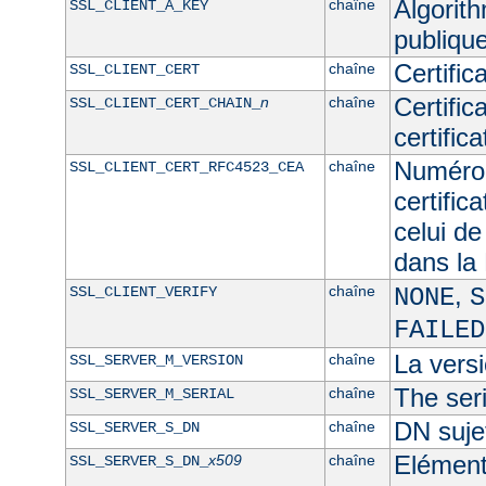
Algorith
chaîne
SSL_CLIENT_A_KEY
publique
Certific
chaîne
SSL_CLIENT_CERT
Certific
n
chaîne
SSL_CLIENT_CERT_CHAIN_
certific
Numéro 
chaîne
SSL_CLIENT_CERT_RFC4523_CEA
certific
celui de
dans l
,
chaîne
SSL_CLIENT_VERIFY
NONE
S
FAILED
La versi
chaîne
SSL_SERVER_M_VERSION
The seri
chaîne
SSL_SERVER_M_SERIAL
DN sujet
chaîne
SSL_SERVER_S_DN
Elément 
x509
chaîne
SSL_SERVER_S_DN_