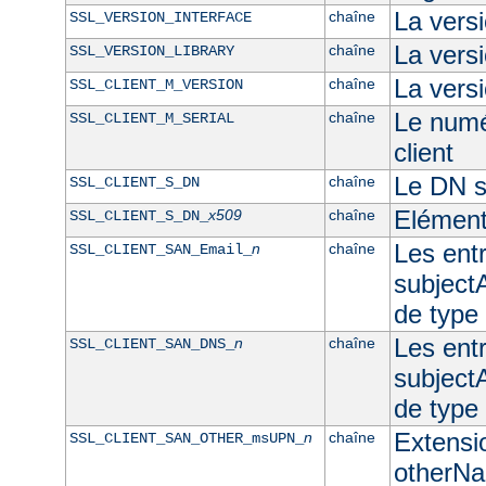
La vers
chaîne
SSL_VERSION_INTERFACE
La ver
chaîne
SSL_VERSION_LIBRARY
La versi
chaîne
SSL_CLIENT_M_VERSION
Le numér
chaîne
SSL_CLIENT_M_SERIAL
client
Le DN su
chaîne
SSL_CLIENT_S_DN
Elément
x509
chaîne
SSL_CLIENT_S_DN_
Les ent
n
chaîne
SSL_CLIENT_SAN_Email_
subjectA
de type
Les ent
n
chaîne
SSL_CLIENT_SAN_DNS_
subjectA
de typ
Extensi
n
chaîne
SSL_CLIENT_SAN_OTHER_msUPN_
otherNam