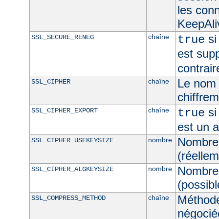
les con
KeepAliv
si
chaîne
SSL_SECURE_RENEG
true
est sup
contrair
Le nom 
chaîne
SSL_CIPHER
chiffre
si
chaîne
SSL_CIPHER_EXPORT
true
est un 
Nombre 
nombre
SSL_CIPHER_USEKEYSIZE
(réellem
Nombre 
nombre
SSL_CIPHER_ALGKEYSIZE
(possibl
Méthod
chaîne
SSL_COMPRESS_METHOD
négocié