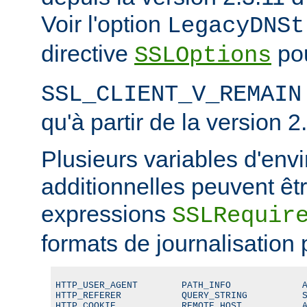
Voir l'option
LegacyDNSt
directive
pou
SSLOptions
SSL_CLIENT_V_REMAIN
qu'à partir de la version 2
Plusieurs variables d'en
additionnelles peuvent êtr
expressions
SSLRequir
formats de journalisation 
HTTP_USER_AGENT        PATH_INFO             A
HTTP_REFERER           QUERY_STRING          S
HTTP_COOKIE            REMOTE_HOST           A