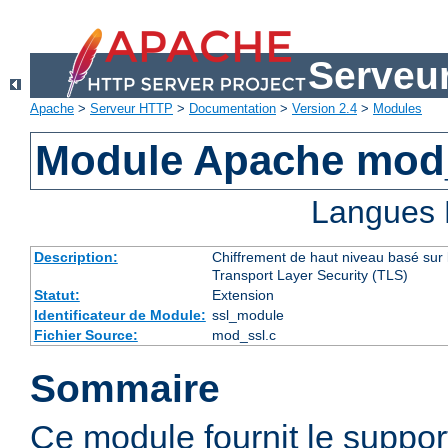
Serveu
Apache
>
Serveur HTTP
>
Documentation
>
Version 2.4
>
Modules
Module Apache mod
Langues 
Description:
Chiffrement de haut niveau basé sur 
Transport Layer Security (TLS)
Statut:
Extension
Identificateur de Module:
ssl_module
Fichier Source:
mod_ssl.c
Sommaire
Ce module fournit le suppo