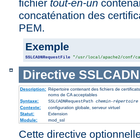
fichier
tout-en-un
contena
concaténation des certifi
PEM.
Exemple
SSLCADNRequestFile
"/usr/local/apache2/conf/c
Directive
SSLCADNR
Description:
Répertoire contenant des fichiers de certifica
noms de CA acceptables
Syntaxe:
SSLCADNRequestPath
chemin-répertoire
Contexte:
configuration globale, serveur virtuel
Statut:
Extension
Module:
mod_ssl
Cette directive optionnell