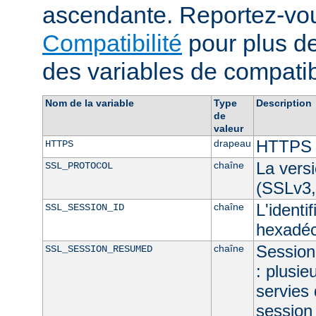
ascendante. Reportez-vou
Compatibilité
pour plus de
des variables de compatibi
Nom de la variable
Type
Description
de
valeur
HTTPS e
drapeau
HTTPS
La vers
chaîne
SSL_PROTOCOL
(SSLv3,
L'identi
chaîne
SSL_SESSION_ID
hexadéc
Session 
chaîne
SSL_SESSION_RESUMED
: plusie
servies
session 