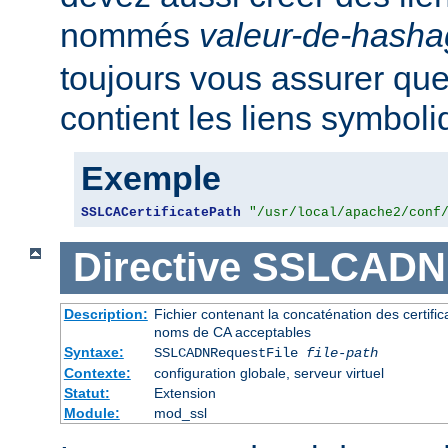
nommés
valeur-de-hash
toujours vous assurer que
contient les liens symbol
Exemple
SSLCACertificatePath
"/usr/local/apache2/conf
Directive
SSLCADNR
Description:
Fichier contenant la concaténation des certifi
noms de CA acceptables
Syntaxe:
SSLCADNRequestFile
file-path
Contexte:
configuration globale, serveur virtuel
Statut:
Extension
Module:
mod_ssl