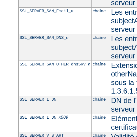
serveur
Les ent
n
chaîne
SSL_SERVER_SAN_Email_
subjectA
serveur
Les ent
n
chaîne
SSL_SERVER_SAN_DNS_
subjectA
serveu
Extensi
n
chaîne
SSL_SERVER_SAN_OTHER_dnsSRV_
otherNam
sous l
1.3.6.1
DN de l'
chaîne
SSL_SERVER_I_DN
serveur
Elément
x509
chaîne
SSL_SERVER_I_DN_
certific
Validité
chaîne
SSL_SERVER_V_START