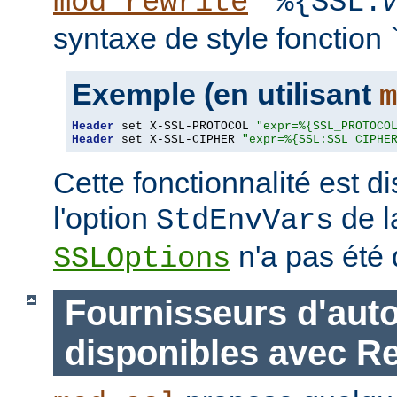
``
mod_rewrite
%{SSL:
syntaxe de style fonction `
Exemple (en utilisant
m
Header
 set X-SSL-PROTOCOL 
"expr=%{SSL_PROTOCO
Header
 set X-SSL-CIPHER 
"expr=%{SSL:SSL_CIPHE
Cette fonctionnalité est 
l'option
de l
StdEnvVars
n'a pas été 
SSLOptions
Fournisseurs d'auto
disponibles avec R