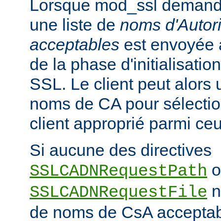
Lorsque mod_ssl demande u
une liste de
noms d'Autori
acceptables
est envoyée a
de la phase d'initialisati
SSL. Le client peut alors ut
noms de CA pour sélection
client approprié parmi ceu
Si aucune des directives
o
SSLCADNRequestPath
n'
SSLCADNRequestFile
de noms de CsA accepta