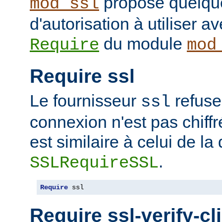
propose quelque
mod_ssl
d'autorisation à utiliser av
du module
Require
mod
Require ssl
Le fournisseur
refuse
ssl
connexion n'est pas chiffr
est similaire à celui de la 
.
SSLRequireSSL
Require
 ssl
Require ssl-verify-cl