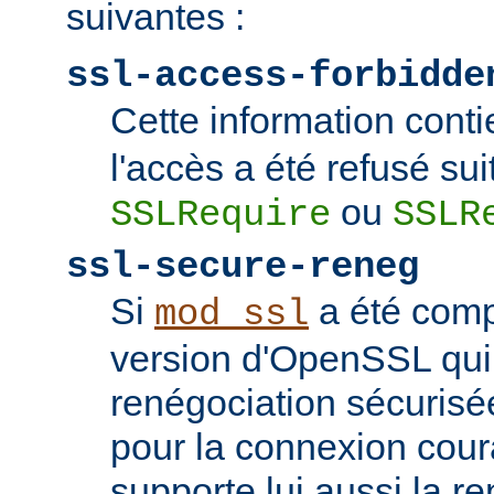
suivantes :
ssl-access-forbidde
Cette information conti
l'accès a été refusé sui
ou
SSLRequire
SSLR
ssl-secure-reneg
Si
a été comp
mod_ssl
version d'OpenSSL qui
renégociation sécurisée
pour la connexion couran
supporte lui aussi la r