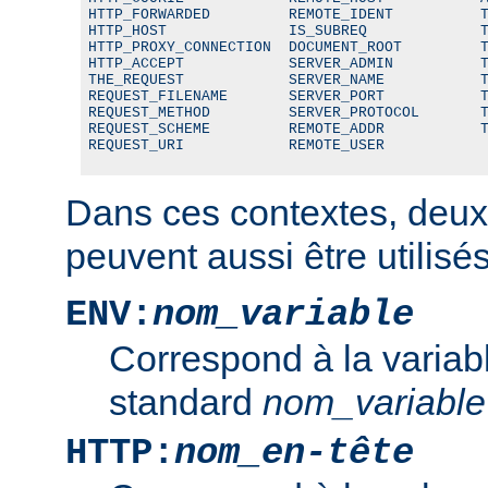
HTTP_FORWARDED         REMOTE_IDENT          T
HTTP_HOST              IS_SUBREQ             T
HTTP_PROXY_CONNECTION  DOCUMENT_ROOT         T
HTTP_ACCEPT            SERVER_ADMIN          T
THE_REQUEST            SERVER_NAME           T
REQUEST_FILENAME       SERVER_PORT           T
REQUEST_METHOD         SERVER_PROTOCOL       T
REQUEST_SCHEME         REMOTE_ADDR           T
REQUEST_URI            REMOTE_USER
Dans ces contextes, deux
peuvent aussi être utilisés
ENV:
nom_variable
Correspond à la variab
standard
nom_variable
HTTP:
nom_en-tête