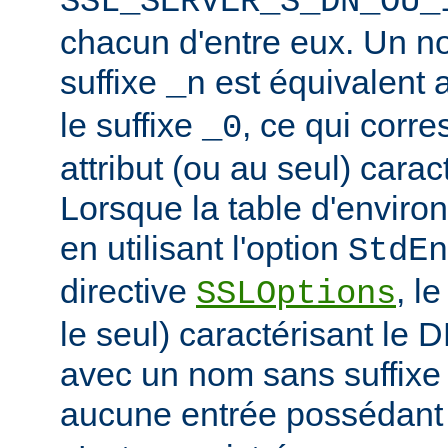
SSL_SERVER_S_DN_OU_
chacun d'entre eux. Un n
suffixe
est équivalent
_n
le suffixe
, ce qui corr
_0
attribut (ou au seul) carac
Lorsque la table d'enviro
en utilisant l'option
StdEn
directive
, l
SSLOptions
le seul) caractérisant le 
avec un nom sans suffixe 
aucune entrée possédant