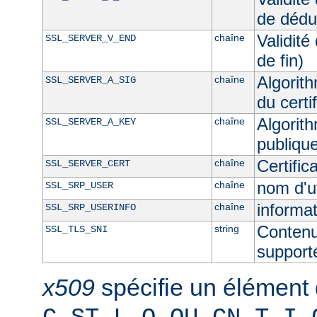
de dédu
Validité
chaîne
SSL_SERVER_V_END
de fin)
Algorith
chaîne
SSL_SERVER_A_SIG
du certi
Algorith
chaîne
SSL_SERVER_A_KEY
publique
Certifi
chaîne
SSL_SERVER_CERT
nom d'u
chaîne
SSL_SRP_USER
informat
chaîne
SSL_SRP_USERINFO
Contenu
string
SSL_TLS_SNI
supporté
x509
spécifie un élément