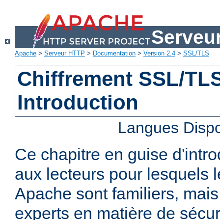
Serveu
Apache
>
Serveur HTTP
>
Documentation
>
Version 2.4
>
SSL/TLS
Chiffrement SSL/TLS 
Introduction
Langues Dispo
Ce chapitre en guise d'intro
aux lecteurs pour lesquels
Apache sont familiers, mais
experts en matière de sécurit