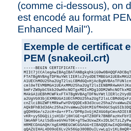
(comme ci-dessous), on dit
est encodé au format PEM
Enhanced Mail").
Exemple de certificat 
PEM (snakeoil.crt)
-----BEGIN CERTIFICATE-----

MIIC7jCCAlegAwIBAgIBATANBgkqhkiG9w0BAQQFADCBqT
FTATBgNVBAgTDFNuYWtlIERlc2VydDETMBEGA1UEBxMKU2
A1UEChMOU25ha2UgT2lsLCBMdGQxHjAcBgNVBAsTFUNlcn
cml0eTEVMBMGA1UEAxMMU25ha2UgT2lsIENBMR4wHAYJKo
bmFrZW9pbC5kb20wHhcNOTgxMDIxMDg1ODM2WhcNOTkxMD
MAkGA1UEBhMCWFkxFTATBgNVBAgTDFNuYWtlIERlc2VydD
a2UgVG93bjEXMBUGA1UEChMOU25ha2UgT2lsLCBMdGQxFz
cnZlciBUZWFtMRkwFwYDVQQDExB3d3cuc25ha2VvaWwuZG
AQkBFhB3d3dAc25ha2VvaWwuZG9tMIGfMA0GCSqGSIb3DQ
gQDH9Ge/s2zcH+da+rPTx/DPRp3xGjHZ4GG6pCmvADIEtB
vKR+yy5DGQiijsH1D/j8HlGE+q4TZ8OFk7BNBFazHxFbYI
lWoANFlAzlSdbxeGVHoT0K+gT5w3UxwZKv2DLbCTzLZyPw
HRMECDAGAQH/AgEAMBEGCWCGSAGG+EIBAQQEAwIAQDANBg
gQAZUIHAL4D09oE6Lv2k56Gp38OBDuILvwLg1v1KL8mQR+