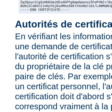
2q2QoyulCgSzHbEGmi0EsdkPfg6mp0penssIFePYNI+/8u
dUHzICxBVC1lnHyYGjDuAMhe396lYAn8bCld1/L4NMGBCQ
-----END CERTIFICATE-----
Autorités de certific
En vérifiant les informat
une demande de certificat
l'autorité de certification 
du propriétaire de la clé 
paire de clés. Par exemp
un certificat personnel, l'a
certification doit d'abord s
correspond vraiment à la 