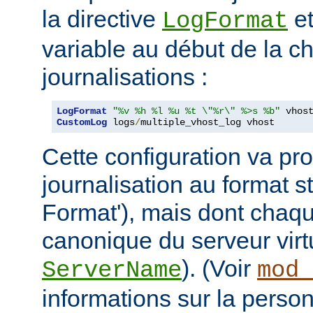
la directive
et
LogFormat
variable au début de la ch
journalisations :
LogFormat
"%v %h %l %u %t \"%r\" %>s %b"
CustomLog
 logs
/
multiple_vhost_log vhost
Cette configuration va pro
journalisation au format
Format'), mais dont chaqu
canonique du serveur virtu
). (Voir
ServerName
mod_
informations sur la person