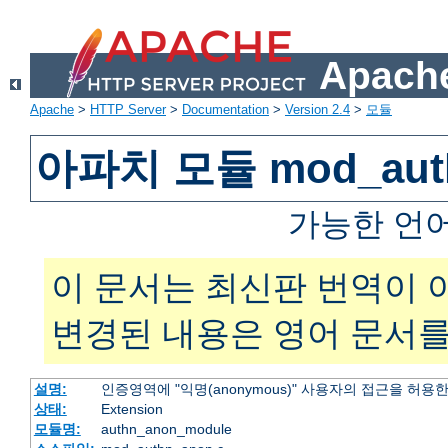
Apache
Apache
>
HTTP Server
>
Documentation
>
Version 2.4
>
모듈
아파치 모듈 mod_aut
가능한 언
이 문서는 최신판 번역이 
변경된 내용은 영어 문서를
설명:
인증영역에 "익명(anonymous)" 사용자의 접근을 허용
상태:
Extension
모듈명:
authn_anon_module