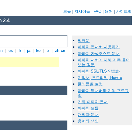
모듈
|
지시어들
|
FAQ
|
용어
|
사이트맵
 2.4
발표문
아파치 웹서버 사용하기
en
|
es
|
fr
|
ja
|
ko
|
tr
|
zh-cn
아파치 가상호스트 문서
아파치 서버에 대해 자주 물어
보는 질문
아파치 SSL/TLS 암호화
지침서, 투토리얼, HowTo
플래폼별 설명
아파치 웹서버와 지원 프로그
램
기타 아파치 문서
아파치 모듈
개발자 문서
용어와 색인