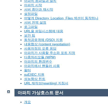
아파치 컴파일과 설치
아파치 시작
서버 중단과 재시작
설정파일
어떻게 Directory, Location, Files 섹션이 동작하나
서버 전역 설정
로그파일
URL을 파일시스템에 대응
보안 팁
동적공유객체 (DSO) 지원
내용협상 (content negotiation)
사용자정의 오류 응답
아파치가 사용할 주소와 포트 지정
다중처리모듈 (MPM)
아파치의 환경변수
아파치에서 핸들러 사용
필터
suEXEC 지원
성능향상 힌트
URL 재작성(rewriting) 지침서
아파치 가상호스트 문서
개요