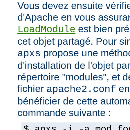
Vous devez ensuite vérifie
d'Apache en vous assuran
est bien pré
LoadModule
cet objet partagé. Pour sim
propose une métho
apxs
d'installation de l'objet p
répertoire "modules", et d
fichier
en
apache2.conf
bénéficier de cette automat
commande suivante :
$ apxs -i -a mod_fo