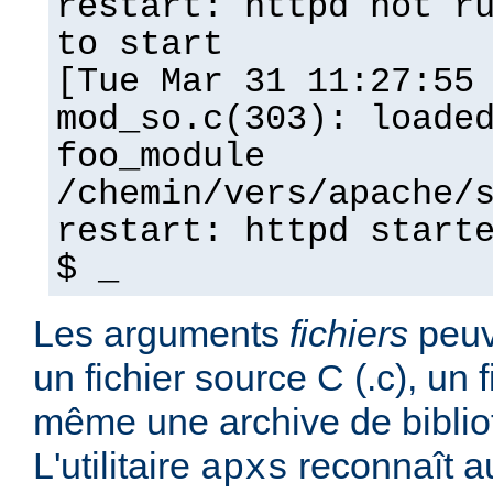
restart: httpd not r
to start
[Tue Mar 31 11:27:55
mod_so.c(303): loade
foo_module
/chemin/vers/apache/
restart: httpd start
$ _
Les arguments
fichiers
peuv
un fichier source C (.c), un f
même une archive de biblio
L'utilitaire
reconnaît a
apxs