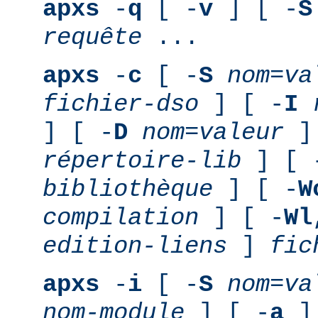
apxs
-
q
[ -
v
] [ -
S
requête
...
apxs
-
c
[ -
S
nom
=
va
fichier-dso
] [ -
I
] [ -
D
nom
=
valeur
] 
répertoire-lib
] [ 
bibliothèque
] [ -
W
compilation
] [ -
Wl
edition-liens
]
fic
apxs
-
i
[ -
S
nom
=
va
nom-module
] [ -
a
] 