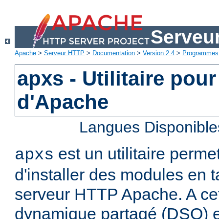
Serveu
Apache
>
Serveur HTTP
>
Documentation
>
Version 2.4
>
Programmes
apxs - Utilitaire pou
d'Apache
Langues Disponible
est un utilitaire perme
apxs
d'installer des modules en 
serveur HTTP Apache. A cet 
dynamique partagé (DSO) es