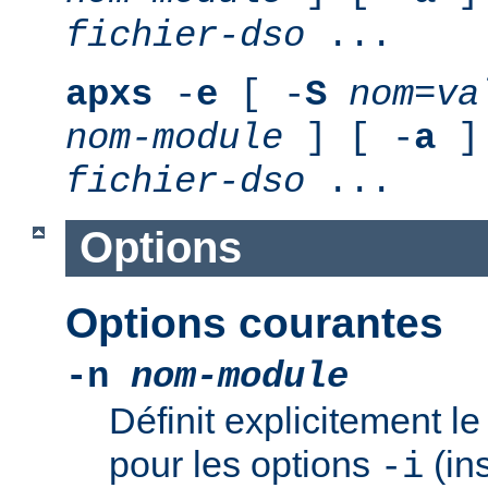
fichier-dso
...
apxs
-
e
[ -
S
nom
=
va
nom-module
] [ -
a
] 
fichier-dso
...
Options
Options courantes
-n
nom-module
Définit explicitement 
pour les options
(ins
-i