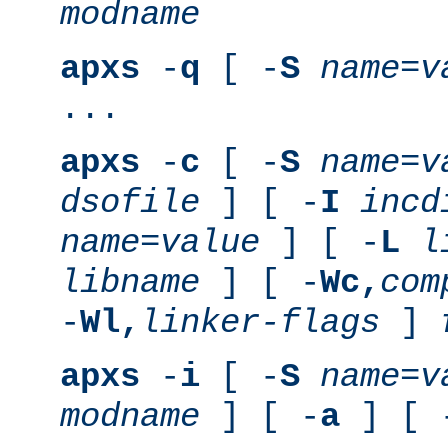
modname
apxs
-
q
[ -
S
name
=
v
...
apxs
-
c
[ -
S
name
=
v
dsofile
] [ -
I
incd
name
=
value
] [ -
L
l
libname
] [ -
Wc,
com
-
Wl,
linker-flags
]
apxs
-
i
[ -
S
name
=
v
modname
] [ -
a
] [ 