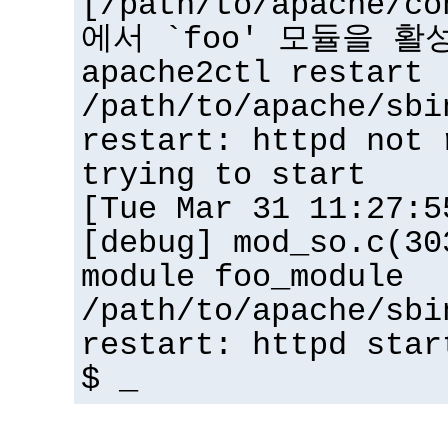
[/path/to/apache/co
에서 `foo' 모듈을 활
apache2ctl restart
/path/to/apache/sbi
restart: httpd not 
trying to start
[Tue Mar 31 11:27:5
[debug] mod_so.c(30
module foo_module
/path/to/apache/sbi
restart: httpd star
$ _