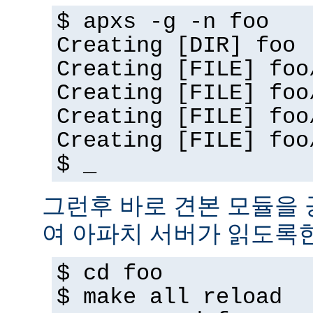
$ apxs -g -n foo
Creating [DIR] foo
Creating [FILE] foo
Creating [FILE] foo
Creating [FILE] foo
Creating [FILE] foo
$ _
그런후 바로 견본 모듈을
여 아파치 서버가 읽도록
$ cd foo
$ make all reload