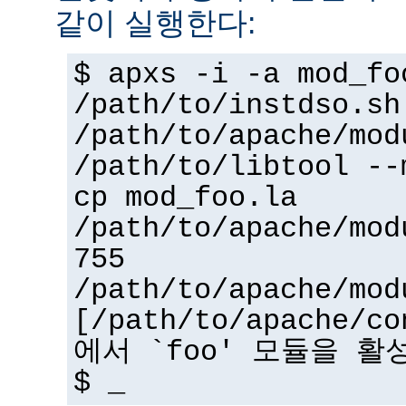
같이 실행한다:
$ apxs -i -a mod_fo
/path/to/instdso.sh
/path/to/apache/mod
/path/to/libtool --
cp mod_foo.la
/path/to/apache/mod
755
/path/to/apache/mod
[/path/to/apache/co
에서 `foo' 모듈을 활
$ _