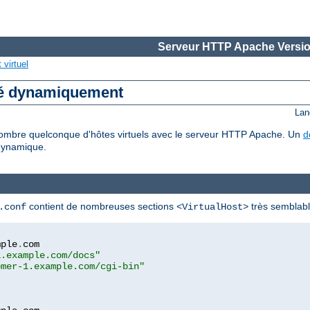
Serveur HTTP Apache Versio
virtuel
ré dynamiquement
Lan
mbre quelconque d'hôtes virtuels avec le serveur HTTP Apache. Un
d
dynamique.
contient de nombreuses sections
très semblable
.conf
<VirtualHost>
mple
.
com

1.example.com/docs"
omer-1.example.com/cgi-bin"