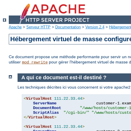
Apache
>
Serveur HTTP
>
Documentation
>
Version 2.4
>
Hébergement 
Hébergement virtuel de masse configu
Ce document propose une méthode performante pour servir un no
utiliser
pour gérer l'hébergement virtuel de masse 
mod_rewrite
A qui ce document est-il destiné ?
Les techniques décrites ici vous concernent si votre
apache2
<
VirtualHost
111.22
.
33.44
>
ServerName
                 customer-1
.
exa
DocumentRoot
"/www/hosts/customer-
ScriptAlias
"/cgi-bin/"
"/www/hosts/cust
</
VirtualHost
>
<
VirtualHost
111.22
.
33.44
>