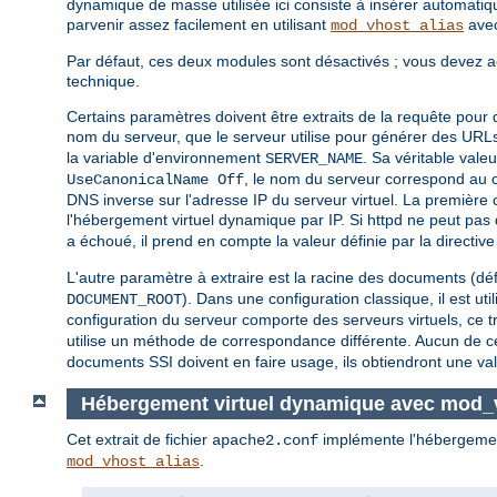
dynamique de masse utilisée ici consiste à insérer automatiqu
parvenir assez facilement en utilisant
avec
mod_vhost_alias
Par défaut, ces deux modules sont désactivés ; vous devez acti
technique.
Certains paramètres doivent être extraits de la requête pou
nom du serveur, que le serveur utilise pour générer des URLs d
la variable d'environnement
. Sa véritable valeu
SERVER_NAME
, le nom du serveur correspond au 
UseCanonicalName Off
DNS inverse sur l'adresse IP du serveur virtuel. La première 
l'hébergement virtuel dynamique par IP. Si httpd ne peut pas 
a échoué, il prend en compte la valeur définie par la directiv
L'autre paramètre à extraire est la racine des documents (défi
). Dans une configuration classique, il est u
DOCUMENT_ROOT
configuration du serveur comporte des serveurs virtuels, ce t
utilise un méthode de correspondance différente. Aucun de c
documents SSI doivent en faire usage, ils obtiendront une va
Hébergement virtuel dynamique avec mod_
Cet extrait de fichier
implémente l'hébergement
apache2.conf
.
mod_vhost_alias