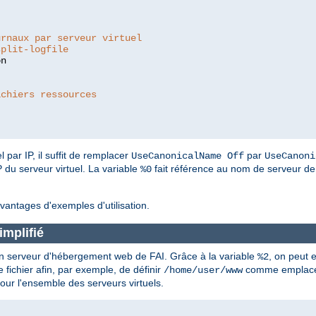
:
urnaux par serveur virtuel
split-logfile
ichiers ressources
 par IP, il suffit de remplacer
par
UseCanonicalName Off
UseCanoni
P du serveur virtuel. La variable
fait référence au nom de serveur de l
%0
vantages d'exemples d'utilisation.
mplifié
 un serveur d'hébergement web de FAI. Grâce à la variable
, on peut 
%2
 fichier afin, par exemple, de définir
comme emplace
/home/user/www
pour l'ensemble des serveurs virtuels.