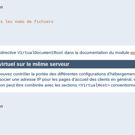
ns les noms de fichiers
 directive
dans la documentation du module
VirtualDocumentRoot
m
virtuel sur le même serveur
vez contrôler la portée des différentes configurations d'hébergement vi
cier une adresse IP pour les pages d'accueil des clients en général, e
tion peut être combinée avec les sections
conventionne
<VirtualHost>
n
