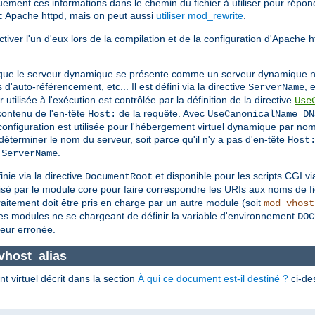
ement ces informations dans le chemin du fichier à utiliser pour répon
 Apache httpd, mais on peut aussi
utiliser mod_rewrite
.
ver l'un d'eux lors de la compilation et de la configuration d'Apache htt
r que le serveur dynamique se présente comme un serveur dynamique no
'auto-référencement, etc... Il est défini via la directive
, 
ServerName
r utilisée à l'exécution est contrôlée par la définition de la directive
Use
contenu de l'en-tête
de la requête. Avec
Host:
UseCanonicalName DN
configuration est utilisée pour l'hébergement virtuel dynamique par no
déterminer le nom du serveur, soit parce qu'il n'y a pas d'en-tête
Host
e
.
ServerName
nie via la directive
et disponible pour les scripts CGI v
DocumentRoot
tilisé par le module core pour faire correspondre les URIs aux noms de fi
raitement doit être pris en charge par un autre module (soit
mod_vhost
es modules ne se chargeant de définir la variable d'environnement
DOC
leur erronée.
vhost_alias
 virtuel décrit dans la section
À qui ce document est-il destiné ?
ci-des