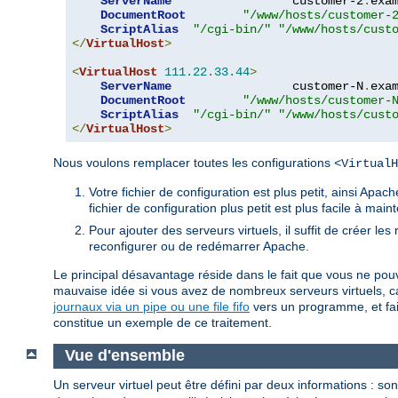
ServerName
                 customer-2
.
exa
DocumentRoot
"/www/hosts/customer-
ScriptAlias
"/cgi-bin/"
"/www/hosts/cust
</
VirtualHost
>
<
VirtualHost
111.22
.
33.44
>
ServerName
                 customer-N
.
exa
DocumentRoot
"/www/hosts/customer-
ScriptAlias
"/cgi-bin/"
"/www/hosts/cust
</
VirtualHost
>
Nous voulons remplacer toutes les configurations
<VirtualH
Votre fichier de configuration est plus petit, ainsi Ap
fichier de configuration plus petit est plus facile à main
Pour ajouter des serveurs virtuels, il suffit de créer le
reconfigurer ou de redémarrer Apache.
Le principal désavantage réside dans le fait que vous ne pouve
mauvaise idée si vous avez de nombreux serveurs virtuels, ca
journaux via un pipe ou une file fifo
vers un programme, et faire
constitue un exemple de ce traitement.
Vue d'ensemble
Un serveur virtuel peut être défini par deux informations : son