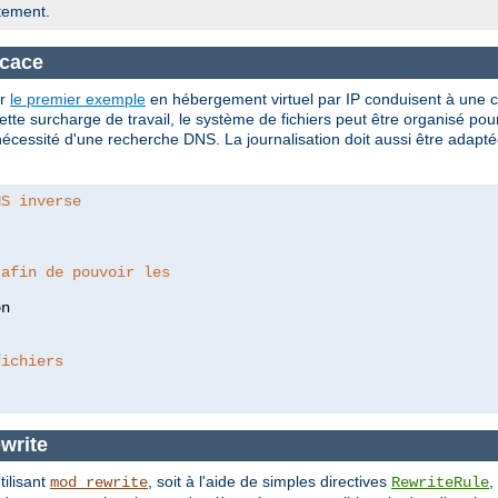
tement.
icace
er
le premier exemple
en hébergement virtuel par IP conduisent à une c
tte surcharge de travail, le système de fichiers peut être organisé po
cessité d'une recherche DNS. La journalisation doit aussi être adaptée
NS inverse
 afin de pouvoir les
fichiers
write
tilisant
, soit à l'aide de simples directives
,
mod_rewrite
RewriteRule