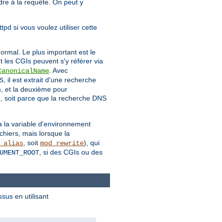
dre à la requête. On peut y
pd si vous voulez utiliser cette
rmal. Le plus important est le
et les CGIs peuvent s'y référer via
. Avec
CanonicalName
, il est extrait d'une recherche
S
m, et la deuxième pour
, soit parce que la recherche DNS
:
ia la variable d'environnement
chiers, mais lorsque la
, soit
), qui
_alias
mod_rewrite
, si des CGIs ou des
UMENT_ROOT
sus en utilisant