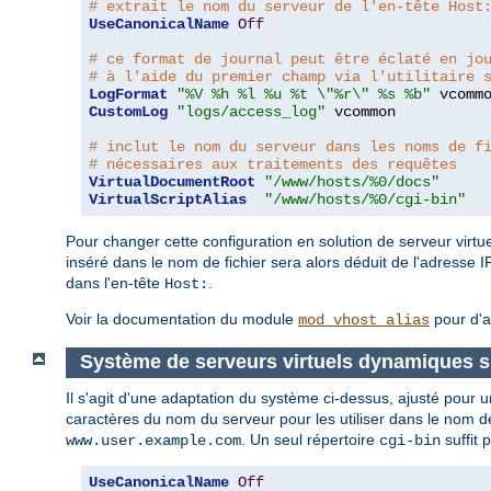
# extrait le nom du serveur de l'en-tête Host
UseCanonicalName
Off
# ce format de journal peut être éclaté en jo
# à l'aide du premier champ via l'utilitaire 
LogFormat
"%V %h %l %u %t \"%r\" %s %b"
CustomLog
"logs/access_log"
 vcommon

# inclut le nom du serveur dans les noms de f
# nécessaires aux traitements des requêtes
VirtualDocumentRoot
"/www/hosts/%0/docs"
VirtualScriptAlias
"/www/hosts/%0/cgi-bin"
Pour changer cette configuration en solution de serveur virtuel
inséré dans le nom de fichier sera alors déduit de l'adresse I
dans l'en-tête
.
Host:
Voir la documentation du module
pour d'a
mod_vhost_alias
Système de serveurs virtuels dynamiques si
Il s'agit d'une adaptation du système ci-dessus, ajusté pour
caractères du nom du serveur pour les utiliser dans le nom de
. Un seul répertoire
suffit 
www.user.example.com
cgi-bin
UseCanonicalName
Off