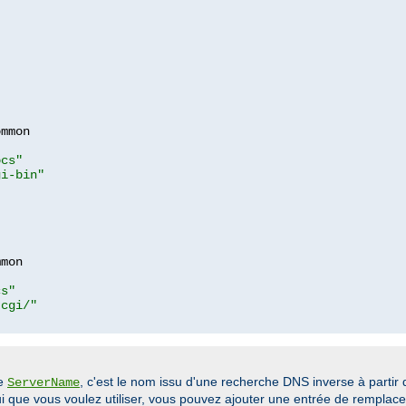
mmon

ocs"
gi-bin"
mon

cs"
-cgi/"
ve
, c'est le nom issu d'une recherche DNS inverse à partir 
ServerName
elui que vous voulez utiliser, vous pouvez ajouter une entrée de rempla