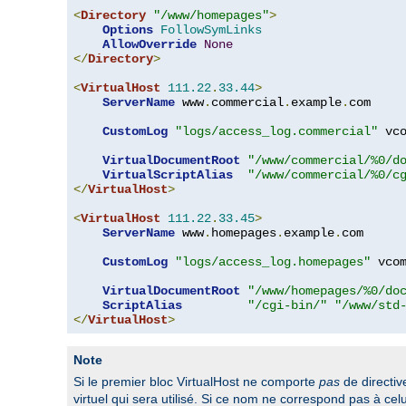
<
Directory
"/www/homepages"
>
Options
FollowSymLinks
AllowOverride
None
</
Directory
>
<
VirtualHost
111.22
.
33.44
>
ServerName
 www
.
commercial
.
example
.
com

CustomLog
"logs/access_log.commercial"
 vco
VirtualDocumentRoot
"/www/commercial/%0/d
VirtualScriptAlias
"/www/commercial/%0/c
</
VirtualHost
>
<
VirtualHost
111.22
.
33.45
>
ServerName
 www
.
homepages
.
example
.
com

CustomLog
"logs/access_log.homepages"
 vcom
VirtualDocumentRoot
"/www/homepages/%0/do
ScriptAlias
"/cgi-bin/"
"/www/std
</
VirtualHost
>
Note
Si le premier bloc VirtualHost ne comporte
pas
de directi
virtuel qui sera utilisé. Si ce nom ne correspond pas à c