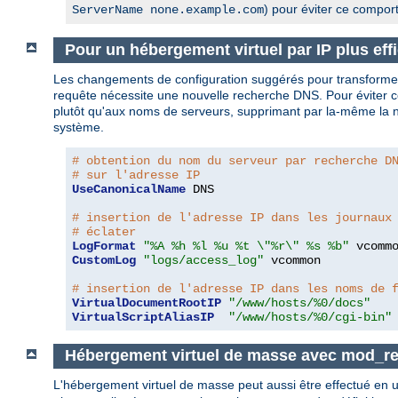
) pour éviter ce compor
ServerName none.example.com
Pour un hébergement virtuel par IP plus eff
Les changements de configuration suggérés pour transform
requête nécessite une nouvelle recherche DNS. Pour éviter ce
plutôt qu'aux noms de serveurs, supprimant par la-même la né
système.
# obtention du nom du serveur par recherche D
# sur l'adresse IP
UseCanonicalName
 DNS

# insertion de l'adresse IP dans les journaux
# éclater
LogFormat
"%A %h %l %u %t \"%r\" %s %b"
CustomLog
"logs/access_log"
 vcommon

# insertion de l'adresse IP dans les noms de 
VirtualDocumentRootIP
"/www/hosts/%0/docs"
VirtualScriptAliasIP
"/www/hosts/%0/cgi-bin"
Hébergement virtuel de masse avec mod_re
L'hébergement virtuel de masse peut aussi être effectué en u