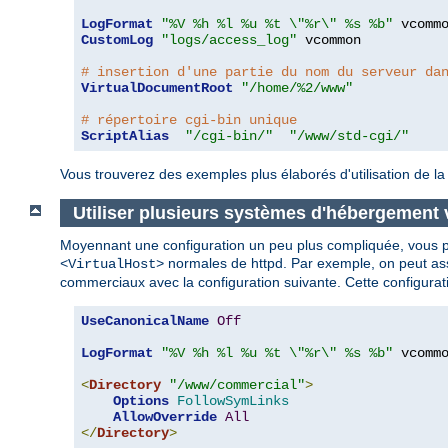
LogFormat
"%V %h %l %u %t \"%r\" %s %b"
CustomLog
"logs/access_log"
 vcommon

# insertion d'une partie du nom du serveur da
VirtualDocumentRoot
"/home/%2/www"
# répertoire cgi-bin unique
ScriptAlias
"/cgi-bin/"
"/www/std-cgi/"
Vous trouverez des exemples plus élaborés d'utilisation de la
Utiliser plusieurs systèmes d'hébergement 
Moyennant une configuration un peu plus compliquée, vous pou
normales de httpd. Par exemple, on peut asso
<VirtualHost>
commerciaux avec la configuration suivante. Cette configura
UseCanonicalName
Off
LogFormat
"%V %h %l %u %t \"%r\" %s %b"
 vcommo
<
Directory
"/www/commercial"
>
Options
FollowSymLinks
AllowOverride
All
</
Directory
>