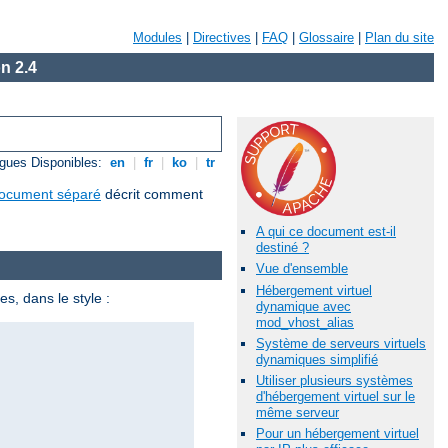
Modules
|
Directives
|
FAQ
|
Glossaire
|
Plan du site
n 2.4
gues Disponibles:
en
|
fr
|
ko
|
tr
ocument séparé
décrit comment
A qui ce document est-il
destiné ?
Vue d'ensemble
Hébergement virtuel
s, dans le style :
dynamique avec
mod_vhost_alias
Système de serveurs virtuels
dynamiques simplifié
Utiliser plusieurs systèmes
d'hébergement virtuel sur le
même serveur
Pour un hébergement virtuel