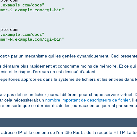
mple
.
com

2.example.com/docs"
omer-2.example.com/cgi-bin"
mple
.
com

N.example.com/docs"
omer-N.example.com/cgi-bin"
par un mécanisme qui les génère dynamiquement. Ceci présente 
ost>
ache démarre plus rapidement et consomme moins de mémoire. Et ce qui e
tenir, et le risque d'erreurs en est diminué d'autant.
s répertoires appropriés dans le système de fichiers et les entrées dans 
z pas définir un fichier journal différent pour chaque serveur virtuel. 
r cela nécessiterait un
nombre important de descripteurs de fichier
. Il
 en sorte que ce dernier éclate les journaux en un journal par serveur v
 adresse IP, et le contenu de l'en-tête
de la requête HTTP. La te
Host: