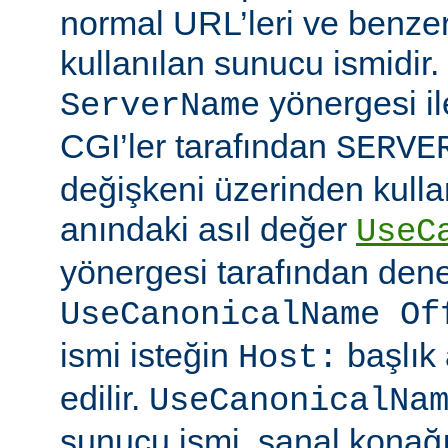
normal URL’leri ve benzer
kullanılan sunucu ismidir
yönergesi ile
ServerName
CGI’ler tarafından
SERVE
değişkeni üzerinden kullan
anındaki asıl değer
UseC
yönergesi tarafından denet
UseCanonicalName Of
ismi isteğin
başlık
Host:
edilir.
UseCanonicalNa
sunucu ismi, sanal konağ