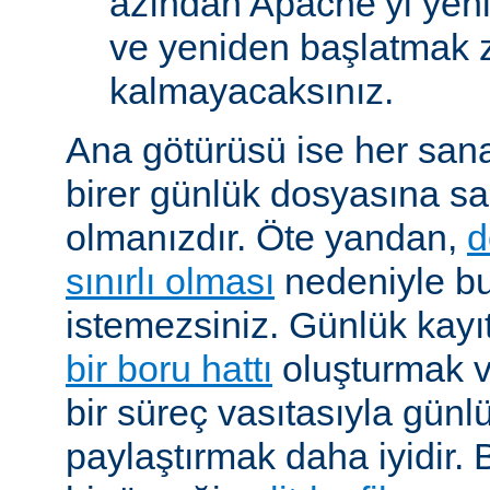
azından Apache’yi yen
ve yeniden başlatmak 
kalmayacaksınız.
Ana götürüsü ise her sana
birer günlük dosyasına s
olmanızdır. Öte yandan,
d
sınırlı olması
nedeniyle b
istemezsiniz. Günlük kayıtl
bir boru hattı
oluşturmak v
bir süreç vasıtasıyla günlü
paylaştırmak daha iyidir. Bö