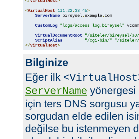
</
VirtualHost
>
<
VirtualHost
111.22
.
33.45
>
ServerName
 bireysel
.
example
.
com

CustomLog
"logs/access_log.bireysel"
 vcomm
VirtualDocumentRoot
"/siteler/bireysel/%0
ScriptAlias
"/cgi-bin/"
"/siteler
</
VirtualHost
>
Bilginize
Eğer ilk
<VirtualHost
yönergesi i
ServerName
için ters DNS sorgusu ya
sorgudan elde edilen is
değilse bu istenmeyen 