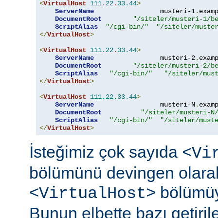
<
VirtualHost
111.22
.
33.44
>
ServerName
                 musteri-1
.
exam
DocumentRoot
"/siteler/musteri-1/b
ScriptAlias
"/cgi-bin/"
"/siteler/muste
</
VirtualHost
>
<
VirtualHost
111.22
.
33.44
>
ServerName
                 musteri-2
.
exam
DocumentRoot
"/siteler/musteri-2/b
ScriptAlias
"/cgi-bin/"
"/siteler/mus
</
VirtualHost
>
<
VirtualHost
111.22
.
33.44
>
ServerName
                 musteri-N
.
exam
DocumentRoot
"/siteler/musteri-N
ScriptAlias
"/cgi-bin/"
"/siteler/must
</
VirtualHost
>
İsteğimiz çok sayıda
<Vi
bölümünü devingen olarak 
bölümüyl
<VirtualHost>
Bunun elbette bazı getirile