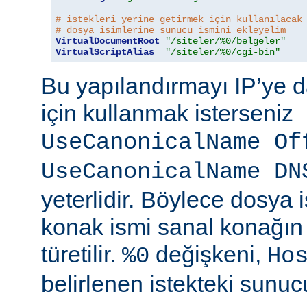
# istekleri yerine getirmek için kullanılacak
# dosya isimlerine sunucu ismini ekleyelim
VirtualDocumentRoot
"/siteler/%0/belgeler"
VirtualScriptAlias
"/siteler/%0/cgi-bin"
Bu yapılandırmayı IP’ye d
için kullanmak isterseniz
UseCanonicalName Of
UseCanonicalName DN
yeterlidir. Böylece dosya
konak ismi sanal konağın
türetilir.
değişkeni,
%0
Ho
belirlenen istekteki sunucu