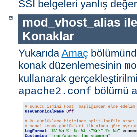
SSI belgeleri yanlış değerle
mod_vhost_alias ile
Konaklar
Yukarıda
Amaç
bölümünde
konak düzenlemesinin
mo
kullanarak gerçekleştirilmi
bölümü a
apache2.conf
# sunucu ismini Host: başlığından elde edelim
UseCanonicalName
Off
# Bu günlükleme biçiminde split-logfile aracı
# sanal konak günlükleri ilk alana göre ayrış
LogFormat
"%V %h %l %u %t \"%r\" %s %b"
CustomLog
"logs/access_log vcommon"