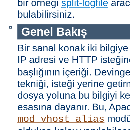
bir örneği
split-logfile
arac
bulabilirsiniz.
Genel Bakış
Bir sanal konak iki bilgiye
IP adresi ve HTTP isteği
başlığının içeriği. Devin
tekniği, isteği yerine geti
dosya yoluna bu bilgiyi k
esasına dayanır. Bu, Apac
modül
mod_vhost_alias