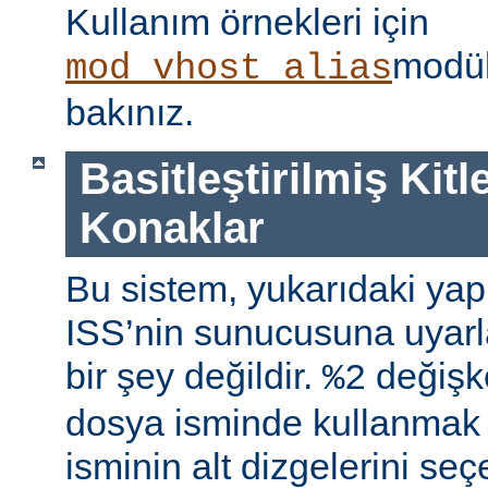
Kullanım örnekleri için
modül
mod_vhost_alias
bakınız.
Basitleştirilmiş Kitl
Konaklar
Bu sistem, yukarıdaki yap
ISS’nin sunucusuna uyar
bir şey değildir.
değişke
%2
dosya isminde kullanmak
isminin alt dizgelerini seçe