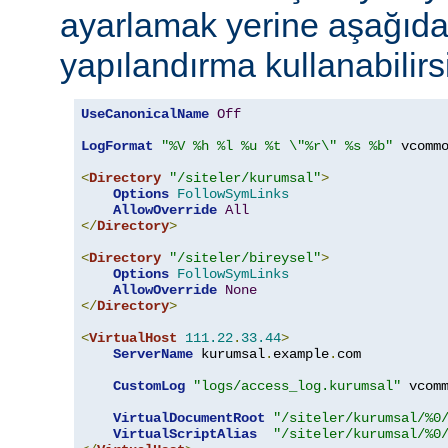
ayarlamak yerine aşağıdak
yapılandırma kullanabilirs
UseCanonicalName
Off
LogFormat
"%V %h %l %u %t \"%r\" %s %b"
 vcommo
<
Directory
"/siteler/kurumsal"
>
Options
FollowSymLinks
AllowOverride
All
</
Directory
>
<
Directory
"/siteler/bireysel"
>
Options
FollowSymLinks
AllowOverride
None
</
Directory
>
<
VirtualHost
111.22
.
33.44
>
ServerName
 kurumsal
.
example
.
com

CustomLog
"logs/access_log.kurumsal"
 vcomm
VirtualDocumentRoot
"/siteler/kurumsal/%0
VirtualScriptAlias
"/siteler/kurumsal/%0