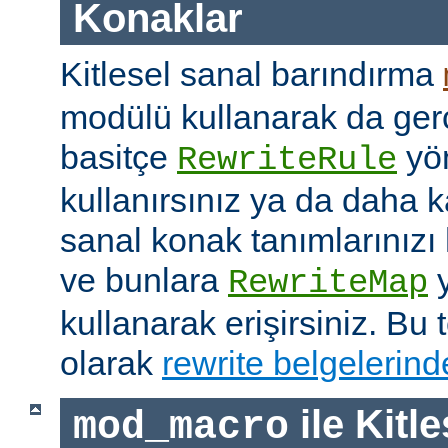
Konaklar
Kitlesel sanal barındırma
modülü kullanarak da gerç
basitçe
yön
RewriteRule
kullanırsınız ya da daha 
sanal konak tanımlarınızı h
ve bunlara
y
RewriteMap
kullanarak erişirsiniz. Bu t
olarak
rewrite belgelerind
ile Kitl
mod_macro