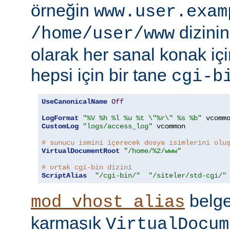
örneğin
www.user.exam
dizinin
/home/user/www
olarak her sanal konak içi
hepsi için bir tane
cgi-b
UseCanonicalName
Off
LogFormat
"%V %h %l %u %t \"%r\" %s %b"
CustomLog
"logs/access_log"
 vcommon

# sunucu ismini içerecek dosya isimlerini olu
VirtualDocumentRoot
"/home/%2/www"
# ortak cgi-bin dizini
ScriptAlias
"/cgi-bin/"
"/siteler/std-cgi/"
belge
mod_vhost_alias
karmaşık
VirtualDocum