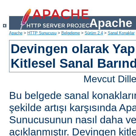
Apache 
Apache
>
HTTP Sunucusu
>
Belgeleme
>
Sürüm 2.4
>
Sanal Konaklar
Devingen olarak Yapı
Kitlesel Sanal Barın
Mevcut Dill
Bu belgede sanal konakların
şekilde artışı karşısında 
Sunucusunun nasıl daha ver
açıklanmıştır. Devingen kitl