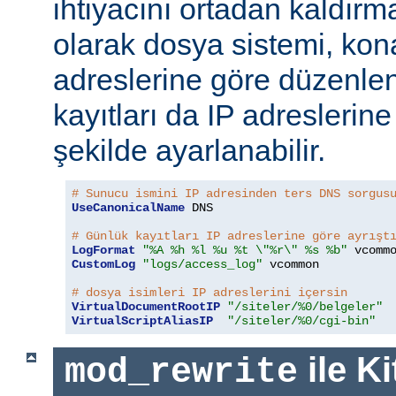
ihtiyacını ortadan kaldırm
olarak dosya sistemi, kona
adreslerine göre düzenlen
kayıtları da IP adreslerine
şekilde ayarlanabilir.
# Sunucu ismini IP adresinden ters DNS sorgus
UseCanonicalName
 DNS

# Günlük kayıtları IP adreslerine göre ayrışt
LogFormat
"%A %h %l %u %t \"%r\" %s %b"
CustomLog
"logs/access_log"
 vcommon

# dosya isimleri IP adreslerini içersin
VirtualDocumentRootIP
"/siteler/%0/belgeler"
VirtualScriptAliasIP
"/siteler/%0/cgi-bin"
ile Ki
mod_rewrite