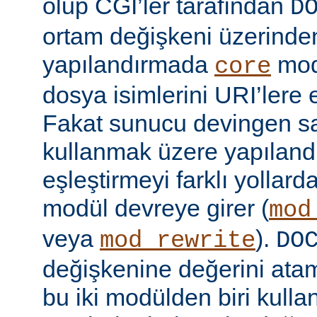
olup CGI’ler tarafından
D
ortam değişkeni üzerinden
yapılandırmada
mod
core
dosya isimlerini URI’lere e
Fakat sunucu devingen sa
kullanmak üzere yapılandı
eşleştirmeyi farklı yollar
modül devreye girer (
mod
veya
).
mod_rewrite
DO
değişkenine değerini ata
bu iki modülden biri kull