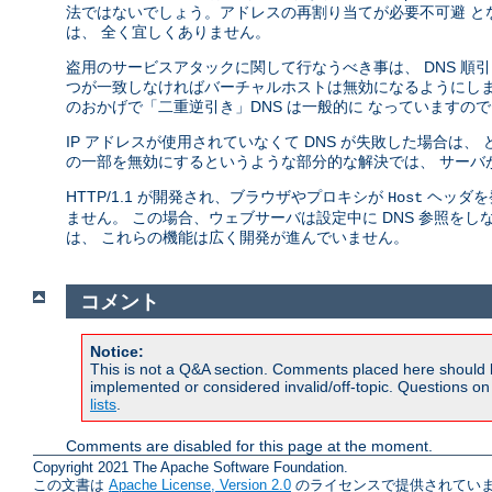
法ではないでしょう。アドレスの再割り当てが必要不可避 とな
は、 全く宜しくありません。
盗用のサービスアタックに関して行なうべき事は、 DNS 順
つが一致しなければバーチャルホストは無効になるようにします。
のおかげで「二重逆引き」DNS は一般的に なっていますの
IP アドレスが使用されていなくて DNS が失敗した場合は
の一部を無効にするというような部分的な解決では、 サーバ
HTTP/1.1 が開発され、ブラウザやプロキシが
ヘッダを
Host
ません。 この場合、ウェブサーバは設定中に DNS 参照をしな
は、 これらの機能は広く開発が進んでいません。
コメント
Notice:
This is not a Q&A section. Comments placed here should 
implemented or considered invalid/off-topic. Questions o
lists
.
Comments are disabled for this page at the moment.
Copyright 2021 The Apache Software Foundation.
この文書は
Apache License, Version 2.0
のライセンスで提供されていま