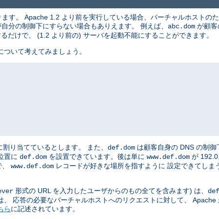
す。 Apache 1.2 より前を実行している場合、バーチャルホストのた
索が自分の制御下にすらない場合もありえます。 例えば、
が顧客
abc.dom
だけで、 (1.2 より前の) サーバを起動不能にすることができます。
について考えてみましょう。
に割り当てているとします。 また、
は顧客自身の DNS の制
def.dom
位置に
を設置できています。後は単に
が 192
def.dom
www.def.dom
で、
レコードが好きな場所を指すように 設定できてしま
www.def.dom
形式の URL を入力したユーザからのもの全てを含みます) は、
ever
de
、 応答の必要なバーチャルホストへのリクエストに対して、 Apache
ちら
に記述されています。