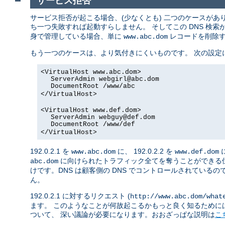
サービス拒否
サービス拒否が起こる場合、(少なくとも) 二つのケースがありま
ち一つ失敗すれば起動すらしません。 そしてこの DNS 検
身で管理している場合、単に
レコードを削除する
www.abc.dom
もう一つのケースは、より気付きにくいものです。 次の設定
<VirtualHost www.abc.dom>
ServerAdmin
webgirl@abc.dom
DocumentRoot /www/abc
</VirtualHost>
<VirtualHost www.def.dom>
ServerAdmin
webguy@def.dom
DocumentRoot /www/def
</VirtualHost>
192.0.2.1 を
に、 192.0.2.2 を
www.abc.dom
www.def.dom
に向けられたトラフィック全てを奪うことができる
abc.dom
けです。DNS は顧客側の DNS でコントロールされているの
ん。
192.0.2.1 に対するリクエスト (
http://www.abc.dom/what
ます。 このようなことが何故起こるかもっと良く知るためには
ついて、 深い議論が必要になります。おおざっぱな説明は
こ