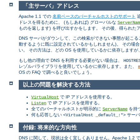
「主サーバ」アドレス
Apache 1.1 での
名前ベースのバーチャルホストのサポート
追
ドレスを得るために、 (もしあれば) グローバルな
ServerNam
ものを返します) を呼び出すかをします。 その後、得られたア
DNS サーバがダウンして、この検索ができない事態が起こる
動するように既に設定されているかもしれません)。 その場合
い。 その方法は、どの OS を使用しているかに依存しますが
もし他の理由で DNS を利用する必要がない場合は、
HOSTRE
レゾルバライブラリを使用しているかに依存します。また、
OS の FAQ で調べると良いでしょう。
以上の問題を解決する方法
で IP アドレスを使用する。
VirtualHost
で IP アドレスを使用する。
Listen
全てのバーチャルホストが明示的に
を持
ServerName
何も応答しない
サーバ
<VirtualHost _default_:*>
付録: 将来的な方向性
DNS に関して、現状は全く宜しくありません。Apache 1