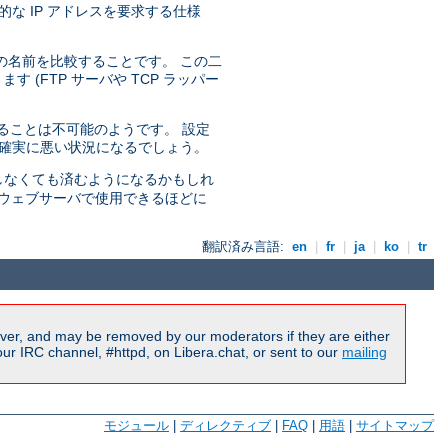
な IP アドレスを要求する仕様
の名前を比較することです。 この二
(FTP サーバや TCP ラッパー
せることは不可能のようです。 設定
り確実に悪い状況になるでしょう。
しなくても済むようになるかもしれ
ルのウェブサーバで使用できるほどに
翻訳済み言語:
en
|
fr
|
ja
|
ko
|
tr
ver, and may be removed by our moderators if they are either
r IRC channel, #httpd, on Libera.chat, or sent to our
mailing
モジュール
|
ディレクティブ
|
FAQ
|
用語
|
サイトマップ