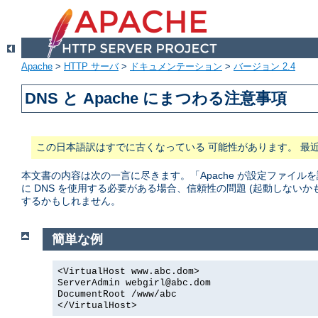
Apache
>
HTTP サーバ
>
ドキュメンテーション
>
バージョン 2.4
DNS と Apache にまつわる注意事項
この日本語訳はすでに古くなっている 可能性があります。 最
本文書の内容は次の一言に尽きます。「Apache が設定ファイルを
に DNS を使用する必要がある場合、信頼性の問題 (起動しない
するかもしれません。
簡単な例
<VirtualHost www.abc.dom>
ServerAdmin
webgirl@abc.dom
DocumentRoot /www/abc
</VirtualHost>