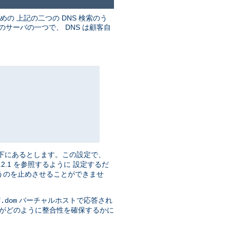
めの 上記の二つの DNS 検索のう
のサーバの一つで、 DNS は顧客自
御下にあるとします。この設定で、
.0.2.1 を参照するように 設定するだ
うのを止めさせることができませ
バーチャルホストで応答され
f.dom
 がどのように整合性を確保するかに