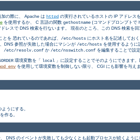
加の際に、 Apache は
の実行されているホストの IP アドレ
httpd
を使用するか、 C 言語の関数
(コマンドプロンプトで
e
gethostname
ドレスで DNS 検索を行ないます。 現在のところ、この DNS 検索
ことを 恐れているのであれば、
にホスト名を記述しておく
/etc/hosts
、DNS 参照が失敗した場合にマシンが
を使用するように
/etc/hosts
、
か
を編集することで設
/etc/resolv.conf
/etc/nsswitch.conf
環境変数を「
」に設定することでそのようにできます。以
SORDER
local
を使用して環境変数を制御しない限り、 CGI にも影響を与えま
mod_env
つようにする。
を作る。
.2 で、 DNS のイベントが失敗しても少なくとも起動プロセスが続くよ