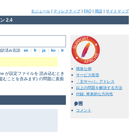
モジュール
|
ディレクティブ
|
FAQ
|
用語
|
サイトマップ
 2.4
翻訳済み言語:
en
|
fr
|
ja
|
ko
|
tr
簡単な例
he が設定ファイルを 読み込むとき
サービス拒否
盗むことを含みます) の問題に直面
「主サーバ」アドレス
以上の問題を解決する方法
付録: 将来的な方向性
参照
コメント