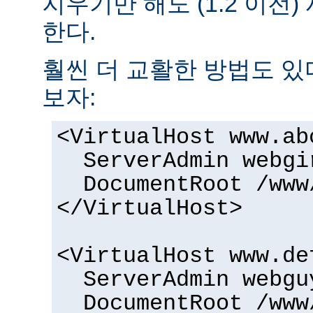
지우기만 해도 (1.2 이전
한다.
훨씬 더 교활한 방법도 있
보자:
<VirtualHost www.ab
ServerAdmin
webgi
DocumentRoot /www
</VirtualHost>
<VirtualHost www.de
ServerAdmin
webgu
DocumentRoot /www