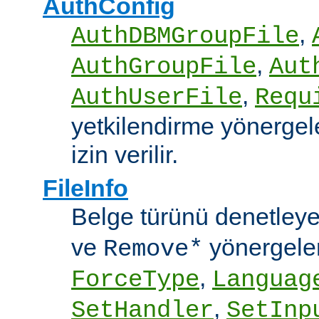
AuthConfig
,
AuthDBMGroupFile
,
AuthGroupFile
Aut
,
AuthUserFile
Requ
yetkilendirme yönergele
izin verilir.
FileInfo
Belge türünü denetley
ve
yönergele
Remove*
,
ForceType
Languag
,
SetHandler
SetInp