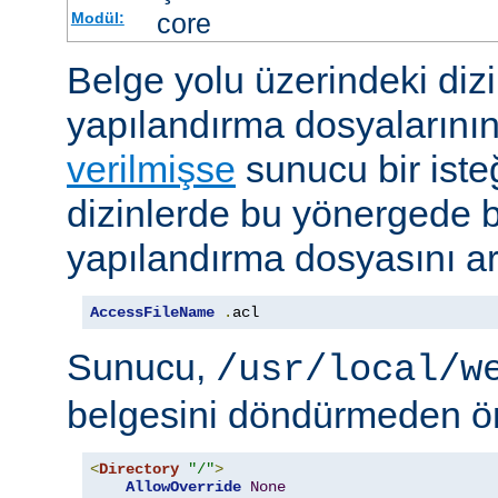
core
Modül:
Belge yolu üzerindeki dizi
yapılandırma dosyalarını
verilmişse
sunucu bir iste
dizinlerde bu yönergede be
yapılandırma dosyasını ar
AccessFileName
.
acl
Sunucu,
/usr/local/w
belgesini döndürmeden ö
<
Directory
"/"
>
AllowOverride
None