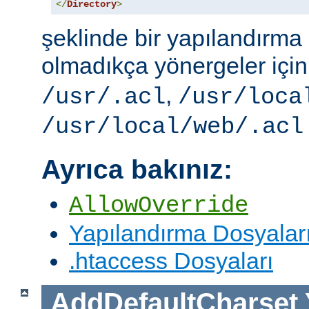
</
Directory
>
şeklinde bir yapılandırma i
olmadıkça yönergeler içi
,
/usr/.acl
/usr/loca
/usr/local/web/.acl
Ayrıca bakınız:
AllowOverride
Yapılandırma Dosyalar
.htaccess Dosyaları
AddDefaultCharset