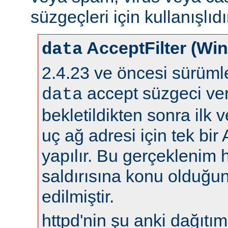
süzgeçleri için kullanışlıdı
AcceptFilter (Wi
data
2.4.23 ve öncesi sürüm
accept süzgeci ver
data
bekletildikten sonra ilk 
uç ağ adresi için tek bir
yapılır. Bu gerçeklenim 
saldırısına konu olduğun
edilmiştir.
httpd'nin şu anki dağıtıml