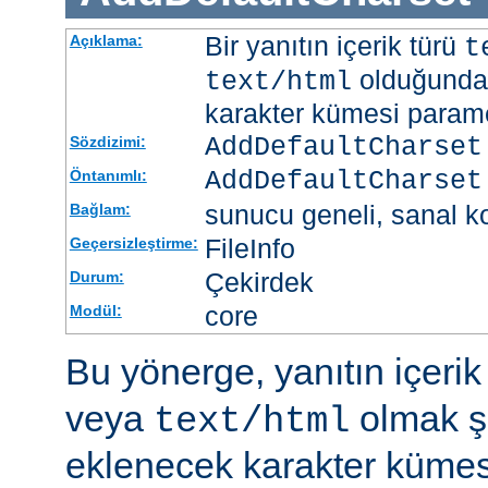
Bir yanıtın içerik türü
Açıklama:
t
olduğunda 
text/html
karakter kümesi paramet
AddDefaultCharset
Sözdizimi:
AddDefaultCharset
Öntanımlı:
sunucu geneli, sanal ko
Bağlam:
FileInfo
Geçersizleştirme:
Çekirdek
Durum:
core
Modül:
Bu yönerge, yanıtın içerik
veya
olmak şa
text/html
eklenecek karakter kümesi