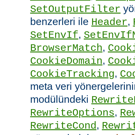
yön
SetOutputFilter
benzerleri ile
,
Header
,
SetEnvIf
SetEnvIf
,
BrowserMatch
Cook
,
CookieDomain
Cook
,
CookieTracking
Co
meta veri yönergelerin
modülündeki
Rewrite
,
RewriteOptions
Re
,
RewriteCond
Rewri