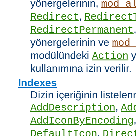
yönergelerinin,
mod_a
,
Redirect
Redirect
RedirectPermanent
yönergelerinin ve
mod
modülündeki
y
Action
kullanımına izin verilir.
Indexes
Dizin içeriğinin listel
,
AddDescription
Ad
AddIconByEncoding
,
DefaultIcon
Direc