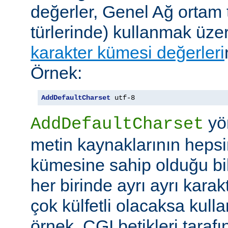
değerler, Genel Ağ ortam 
türlerinde) kullanmak üze
karakter kümesi değerleri
Örnek:
AddDefaultCharset
 utf-8
yö
AddDefaultCharset
metin kaynaklarının hepsi
kümesine sahip olduğu bil
her birinde ayrı ayrı kara
çok külfetli olacaksa kulla
örnek, CGI betikleri tarafı