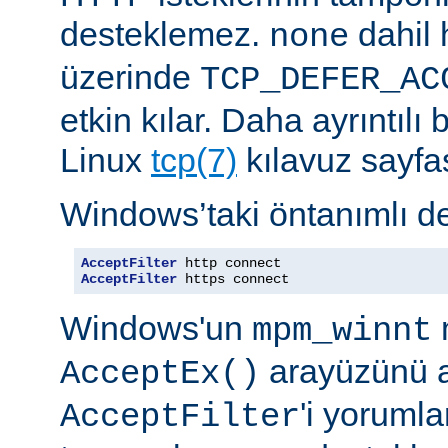
desteklemez.
dahil 
none
üzerinde
TCP_DEFER_AC
etkin kılar. Daha ayrıntılı 
Linux
tcp(7)
kılavuz sayfa
Windows’taki öntanımlı de
AcceptFilter
AcceptFilter
 https connect
Windows'un
mpm_winnt
arayüzünü a
AcceptEx()
'i yorumla
AcceptFilter