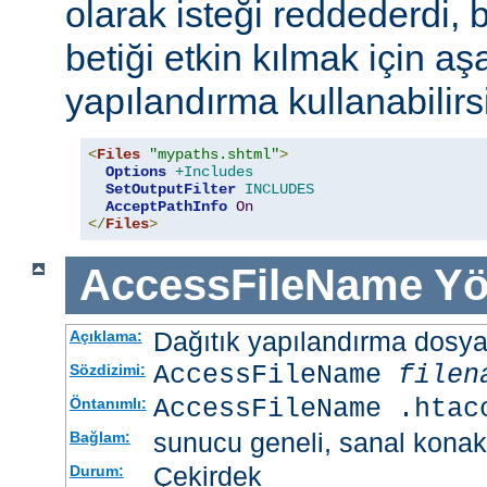
olarak isteği reddederdi, 
betiği etkin kılmak için aş
yapılandırma kullanabilirs
<
Files
"mypaths.shtml"
>
Options
+Includes
SetOutputFilter
INCLUDES
AcceptPathInfo
On
</
Files
>
AccessFileName
Yö
Dağıtık yapılandırma dosyası
Açıklama:
AccessFileName
filen
Sözdizimi:
AccessFileName .htac
Öntanımlı:
sunucu geneli, sanal konak
Bağlam:
Çekirdek
Durum: