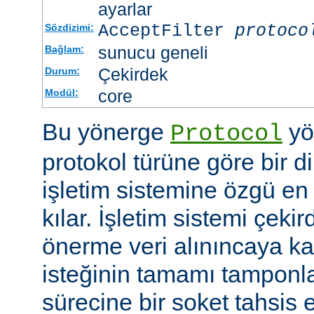
ayarlar
AcceptFilter
protoco
Sözdizimi:
sunucu geneli
Bağlam:
Çekirdek
Durum:
core
Modül:
Bu yönerge
yö
Protocol
protokol türüne göre bir d
işletim sistemine özgü en 
kılar. İşletim sistemi çekir
önerme veri alınıncaya 
isteğinin tamamı tampon
sürecine bir soket tahsis 