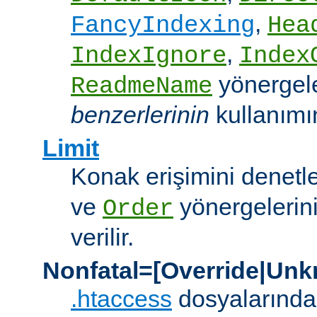
,
FancyIndexing
Hea
,
IndexIgnore
Index
yönergel
ReadmeName
benzerlerinin
kullanımına
Limit
Konak erişimini denet
ve
yönergelerini
Order
verilir.
Nonfatal=[Override|Unk
.htaccess
dosyalarında