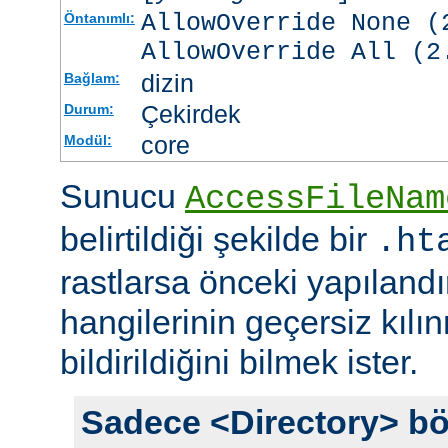
AllowOverride None (
Öntanımlı:
AllowOverride All (2
dizin
Bağlam:
Çekirdek
Durum:
core
Modül:
Sunucu
AccessFileNam
belirtildiği şekilde bir
.ht
rastlarsa önceki yapıland
hangilerinin geçersiz kıl
bildirildiğini bilmek ister.
Sadece <Directory> bö