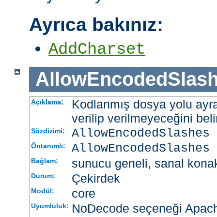
Ayrıca bakınız:
AddCharset
AllowEncodedSlas
Kodlanmış dosya yolu ayrac
Açıklama:
verilip verilmeyeceğini belir
AllowEncodedSlashes 
Sözdizimi:
AllowEncodedSlashes 
Öntanımlı:
sunucu geneli, sanal kona
Bağlam:
Çekirdek
Durum:
core
Modül:
NoDecode seçeneği Apache
Uyumluluk: