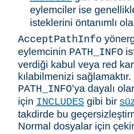
eylemciler ise genellik
isteklerini öntanımlı ol
yönerge
AcceptPathInfo
eylemcinin
is
PATH_INFO
verdiği kabul veya red kar
kılabilmenizi sağlamaktır.
’ya dayalı ola
PATH_INFO
için
gibi bir
sü
INCLUDES
takdirde bu geçersizleştir
Normal dosyalar için çek