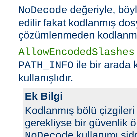
değeriyle, böy
NoDecode
edilir fakat kodlanmış dos
çözümlenmeden kodlanmış 
AllowEncodedSlashes
ile bir arada 
PATH_INFO
kullanışlıdır.
Ek Bilgi
Kodlanmış bölü çizgileri y
gerekliyse bir güvenlik ö
kullanımı şidd
NoDecode