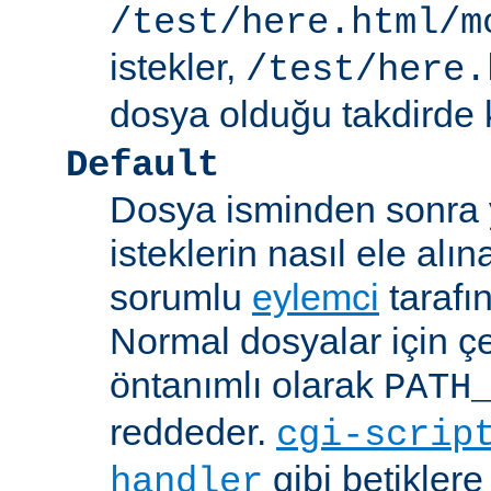
/test/here.html/m
istekler,
/test/here.
dosya olduğu takdirde k
Default
Dosya isminden sonra yo
isteklerin nasıl ele alı
sorumlu
eylemci
tarafı
Normal dosyalar için ç
öntanımlı olarak
PATH
reddeder.
cgi-scrip
gibi betikler
handler