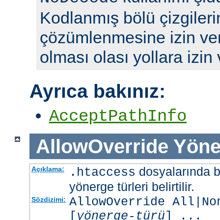
Kodlanmış bölü çizgileri
çözümlenmesine izin ve
olması olası yollara izin
Ayrıca bakınız:
AcceptPathInfo
AllowOverride
Yöne
dosyalarında b
Açıklama:
.htaccess
yönerge türleri belirtilir.
AllowOverride All|No
Sözdizimi:
[
yönerge-türü
] ...