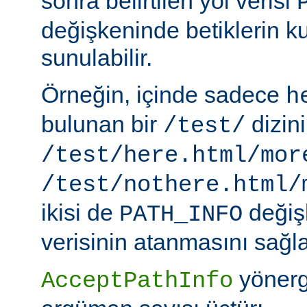
sonra belirtilen yol verisi
değişkeninde betiklerin k
sunulabilir.
Örneğin, içinde sadece
h
bulunan bir
dizin
/test/
/test/here.html/mor
/test/nothere.html/
ikisi de
değiş
PATH_INFO
verisinin atanmasını sağla
yönerg
AcceptPathInfo