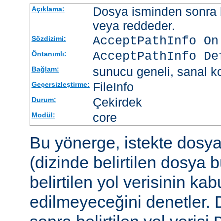
Dosya isminden sonra be
Açıklama:
veya reddeder.
AcceptPathInfo On
Sözdizimi:
AcceptPathInfo De
Öntanımlı:
sunucu geneli, sanal ko
Bağlam:
FileInfo
Geçersizleştirme:
Çekirdek
Durum:
core
Modül:
Bu yönerge, istekte dosy
(dizinde belirtilen dosya 
belirtilen yol verisinin kab
edilmeyeceğini denetler.