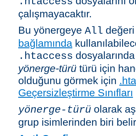
dosyalarını 
.htaccess
çalışmayacaktır.
Bu yönergeye
değeri 
All
bağlamında
kullanılabile
dosyalarında i
.htaccess
yönerge-türü
türü için han
olduğunu görmek için
.ht
Geçersizleştirme Sınıfları
olarak aş
yönerge-türü
grup isimlerinden biri belirt