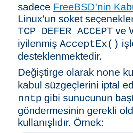
sadece
FreeBSD’nin Kabu
Linux’un soket seçenekle
ve 
TCP_DEFER_ACCEPT
iyilenmiş
işl
AcceptEx()
desteklenmektedir.
Değiştirge olarak
ku
none
kabul süzgeçlerini iptal e
gibi sunucunun başta
nntp
göndermesinin gerekli old
kullanışlıdır. Örnek: