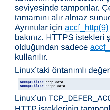
seviyesinde tamponlar. Çe
tamamını alır almaz sunu
Ayrıntılar için
accf_http(9)
bakınız. HTTPS istekleri ş
olduğundan sadece
accf_
kullanılır.
Linux’taki öntanımlı değer
AcceptFilter
AcceptFilter
 https data
Linux’un
TCP_DEFER_AC
HTTP isteklerinin tampon