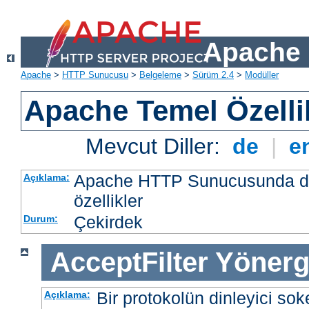
Apache 
Apache
>
HTTP Sunucusu
>
Belgeleme
>
Sürüm 2.4
>
Modüller
Apache Temel Özellik
Mevcut Diller:
de
|
e
Apache HTTP Sunucusunda da
Açıklama:
özellikler
Çekirdek
Durum:
AcceptFilter
Yönerg
Bir protokolün dinleyici soke
Açıklama: