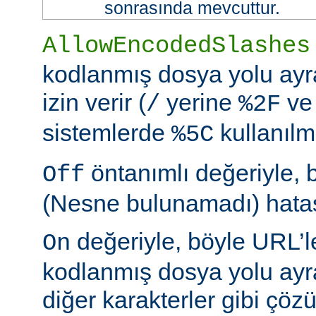
sonrasında mevcuttur.
AllowEncodedSlashes
kodlanmış dosya yolu ayr
izin verir (
yerine
ve
/
%2F
sistemlerde
kullanılm
%5C
öntanımlı değeriyle, 
Off
(Nesne bulunamadı) hatası
değeriyle, böyle URL’le
On
kodlanmış dosya yolu ayr
diğer karakterler gibi çöz