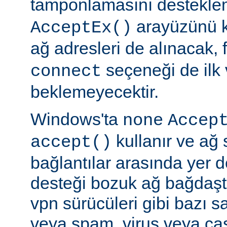
tamponlamasını destekl
arayüzünü k
AcceptEx()
ağ adresleri de alınacak, 
seçeneği de ilk 
connect
beklemeyecektir.
Windows'ta
none
Accep
kullanır ve ağ 
accept()
bağlantılar arasında yer 
desteği bozuk ağ bağdaştı
vpn sürücüleri gibi bazı s
veya spam, virus veya ca