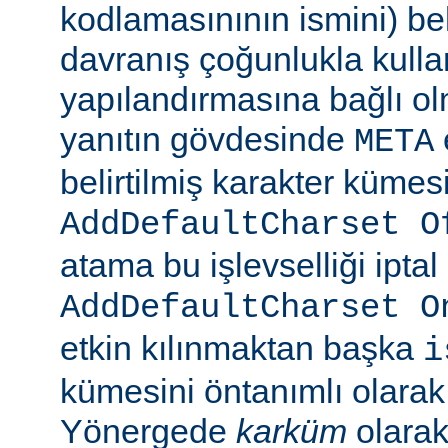
kodlamasınının ismini) beli
davranış çoğunlukla kulla
yapılandırmasına bağlı olm
yanıtın gövdesinde
META
belirtilmiş karakter kümesi
AddDefaultCharset O
atama bu işlevselliği iptal
AddDefaultCharset O
etkin kılınmaktan başka
i
kümesini öntanımlı olarak 
Yönergede
karküm
olarak 