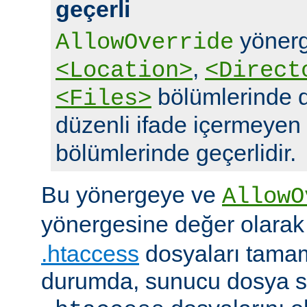
geçerli
yönerg
AllowOverride
,
<Location>
<Direct
bölümlerinde d
<Files>
düzenli ifade içermeyen
bölümlerinde geçerlidir.
Bu yönergeye ve
AllowO
yönergesine değer olara
.htaccess
dosyaları tamam
durumda, sunucu dosya si