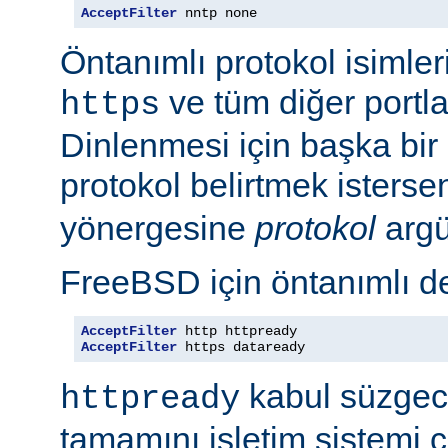
AcceptFilter
 nntp none
Öntanımlı protokol isimleri
ve tüm diğer portla
https
Dinlenmesi için başka bir po
protokol belirtmek isterse
yönergesine
protokol
argü
FreeBSD için öntanımlı de
AcceptFilter
AcceptFilter
 https dataready
kabul süzgeci
httpready
tamamını işletim sistemi ç